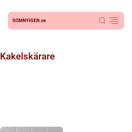
SOMNYIGEN.
se
Kakelskärare