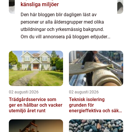
känsliga miljöer
Den här bloggen blir dagligen läst av
personer ur alla åldersgrupper med olika
utbildningar och yrkesmässig bakgrund.
Om du vill annonsera på bloggen erbjuder
vi flera möjligheter. Bannerannonser är
endast ett av alternativen. Kontakta
redaktionen så...
02 augusti 2026
02 augusti 2026
Trädgårdsservice som
Teknisk isolering
ger en hållbar och vacker
grunden för
utemiljö året runt
energieffektiva och säkra
installationer