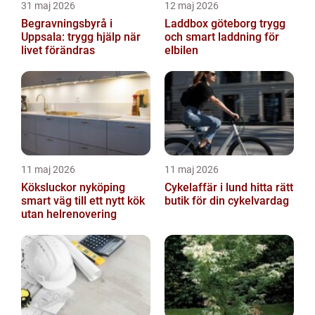
31 maj 2026
12 maj 2026
Begravningsbyrå i
Laddbox göteborg trygg
Uppsala: trygg hjälp när
och smart laddning för
livet förändras
elbilen
11 maj 2026
11 maj 2026
Köksluckor nyköping
Cykelaffär i lund hitta rätt
smart väg till ett nytt kök
butik för din cykelvardag
utan helrenovering