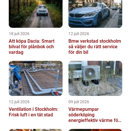
18 juli 2026
12 juli 2026
Att köpa Dacia: Smart
Bmw verkstad stockholm
bilval för plånbok och
så väljer du rätt service
vardag
för din bil
12 juli 2026
09 juli 2026
Ventilation i Stockholm:
Värmepumpar
Frisk luft i en tät stad
söderköping
energieffektiv värme för
hus och fritid