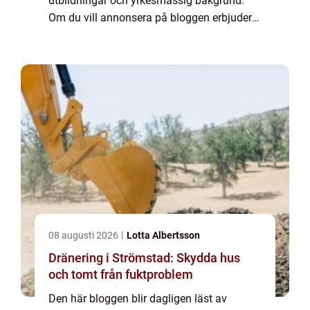
utbildningar och yrkesmässig bakgrund.
Om du vill annonsera på bloggen erbjuder
vi flera möjligheter. Bannerannonser är
endast ett av alternativen. Kontakta
redaktionen så...
08 augusti 2026
Lotta Albertsson
Dränering i Strömstad: Skydda hus
och tomt från fuktproblem
Den här bloggen blir dagligen läst av