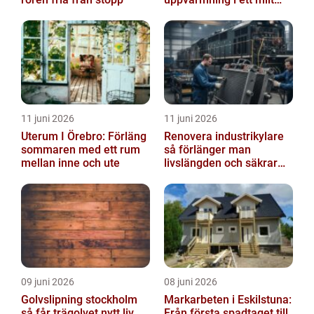
klimat
11 juni 2026
11 juni 2026
Uterum I Örebro: Förläng
Renovera industrikylare
sommaren med ett rum
så förlänger man
mellan inne och ute
livslängden och säkrar
driften
09 juni 2026
08 juni 2026
Golvslipning stockholm
Markarbeten i Eskilstuna:
så får trägolvet nytt liv
Från första spadtaget till