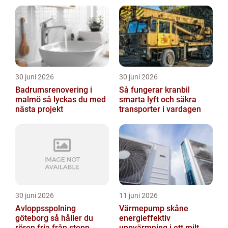
markarbeten
30 juni 2026
30 juni 2026
Badrumsrenovering i
Så fungerar kranbil
malmö så lyckas du med
smarta lyft och säkra
nästa projekt
transporter i vardagen
30 juni 2026
11 juni 2026
Avloppsspolning
Värmepump skåne
göteborg så håller du
energieffektiv
rören fria från stopp
uppvärmning i ett milt