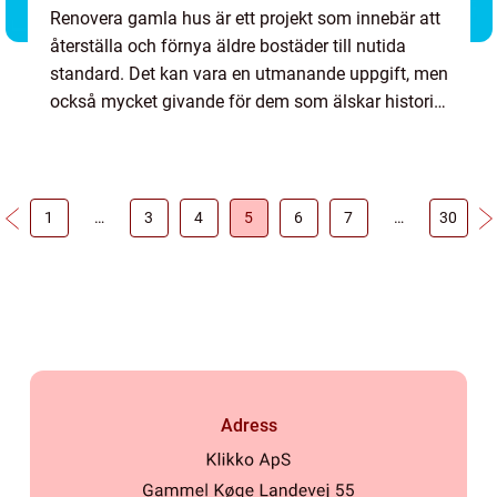
Renovera gamla hus är ett projekt som innebär att
återställa och förnya äldre bostäder till nutida
standard. Det kan vara en utmanande uppgift, men
också mycket givande för dem som älskar historia
och charm som kommer med äldre byggnader. I
denna art...
1
…
3
4
5
6
7
…
30
Adress