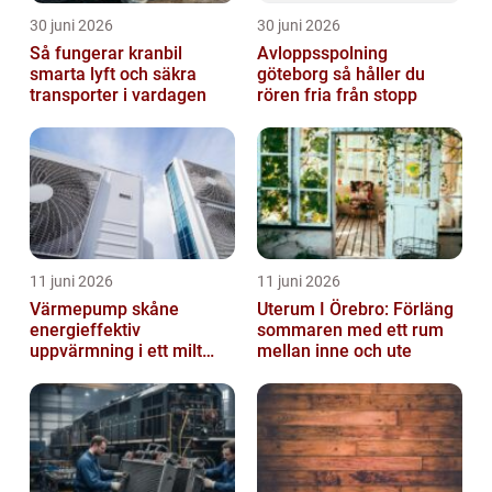
30 juni 2026
30 juni 2026
Så fungerar kranbil
Avloppsspolning
smarta lyft och säkra
göteborg så håller du
transporter i vardagen
rören fria från stopp
11 juni 2026
11 juni 2026
Värmepump skåne
Uterum I Örebro: Förläng
energieffektiv
sommaren med ett rum
uppvärmning i ett milt
mellan inne och ute
klimat