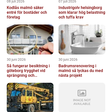
08 juli 2026
07 juli 2026
Kodlås malmö säker
Industrigolv helsingborg
entré för bostäder och
som klarar hög belastning
företag
och tuffa krav
30 juni 2026
30 juni 2026
Så fungerar besiktning i
Badrumsrenovering i
göteborg trygghet vid
malmö så lyckas du med
sprängning och
nästa projekt
markarbeten