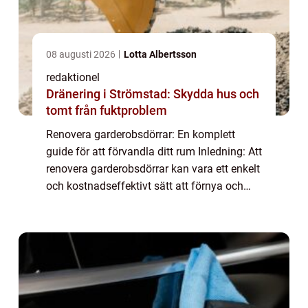
08 augusti 2026
Lotta Albertsson
redaktionel
Dränering i Strömstad: Skydda hus och
tomt från fuktproblem
Renovera garderobsdörrar: En komplett
guide för att förvandla ditt rum Inledning: Att
renovera garderobsdörrar kan vara ett enkelt
och kostnadseffektivt sätt att förnya och
förbättra ditt hem. Oavsett om du vill ge
dina garderober ett nytt utseende e...