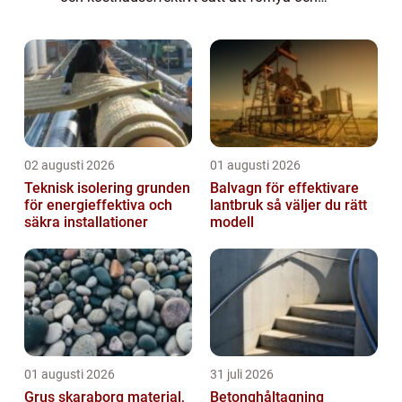
förbättra ditt hem. Oavsett om du vill ge
dina garderober ett nytt utseende e...
02 augusti 2026
01 augusti 2026
Teknisk isolering grunden
Balvagn för effektivare
för energieffektiva och
lantbruk så väljer du rätt
säkra installationer
modell
01 augusti 2026
31 juli 2026
Grus skaraborg material,
Betonghåltagning