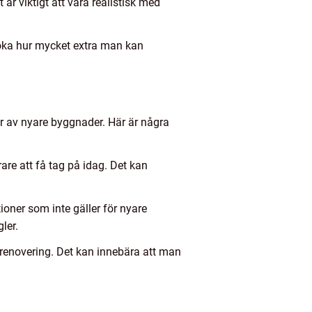
 är viktigt att vara realistisk med
söka hur mycket extra man kan
ar av nyare byggnader. Här är några
are att få tag på idag. Det kan
oner som inte gäller för nyare
ler.
 renovering. Det kan innebära att man