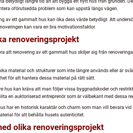
a betydligt längre tid än att bygga ett nytt hus från grunden. Det
t hantera oförutsedda problem som kan uppstå längs vägen.
ing av ett gammalt hus kan öka dess värde betydligt. Att under
 renoveringen kan vara en bra motivationsfaktor.
ika renoveringsprojekt
a att renovering av ett gammalt hus skiljer sig från renovering
a material och strukturer som inte längre används eller är svår
et för att hantera dessa material på rätt sätt.
 hus kan kräva att man följer vissa byggnadskoder och restrikti
nlita en auktoriserad entreprenör som är välbekant med dessa reg
hus har en historisk karaktär och charm som man vill bevara vid
terial för att behålla husets autenticitet.
ed olika renoveringsprojekt