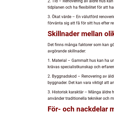
2. Tid – Renovering av äldre hus kan t
tidplanen och ha flexibilitet för at
3. Ökat värde – En välutförd renover
förvänta sig att få för sitt hus efter
Skillnader mellan ol
Det finns många faktorer som kan gör
avgörande skillnader:
1. Material – Gammalt hus kan ha unik
krävas specialistkunskap och erfarenh
2. Byggnadskod – Renovering av äldre
byggnader. Det kan vara viktigt att a
3. Historisk karaktär – Många äldre 
använder traditionella tekniker och ma
För- och nackdelar m