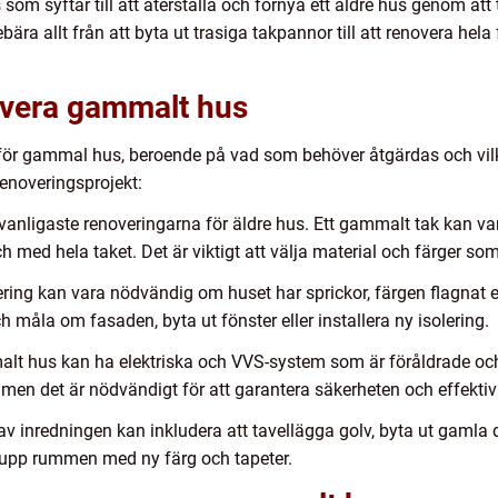
om syftar till att återställa och förnya ett äldre hus genom at
ära allt från att byta ut trasiga takpannor till att renovera he
overa gammalt hus
r för gammal hus, beroende på vad som behöver åtgärdas och vilk
 renoveringsprojekt:
vanligaste renoveringarna för äldre hus. Ett gammalt tak kan vara
och med hela taket. Det är viktigt att välja material och färger so
ing kan vara nödvändig om huset har sprickor, färgen flagnat e
 måla om fasaden, byta ut fönster eller installera ny isolering.
alt hus kan ha elektriska och VVS-system som är föråldrade och
en det är nödvändigt för att garantera säkerheten och effektivi
av inredningen kan inkludera att tavellägga golv, byta ut gamla 
a upp rummen med ny färg och tapeter.