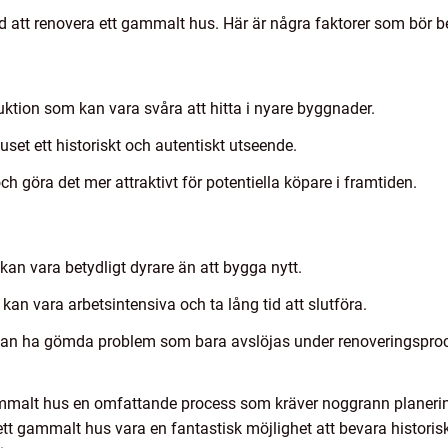
d att renovera ett gammalt hus. Här är några faktorer som bör b
uktion som kan vara svåra att hitta i nyare byggnader.
set ett historiskt och autentiskt utseende.
ch göra det mer attraktivt för potentiella köpare i framtiden.
an vara betydligt dyrare än att bygga nytt.
an vara arbetsintensiva och ta lång tid att slutföra.
an ha gömda problem som bara avslöjas under renoveringsprocess
malt hus en omfattande process som kräver noggrann planering
tt gammalt hus vara en fantastisk möjlighet att bevara historisk