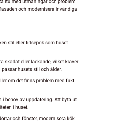
t ta itu med utmaningar och problem
la fasaden och modernisera invändiga
en stil eller tidsepok som huset
 skadat eller läckande, vilket kräver
m passar husets stil och ålder.
ller om det finns problem med fukt.
 i behov av uppdatering. Att byta ut
teten i huset.
dörrar och fönster, modernisera kök