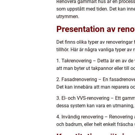
Renovera gammalt hus är en process s
som uppstått med tiden. Det kan inneb
utrymmen.
Presentation av ren
Det finns olika typer av renoveringa
tillhör. Här är några vanliga typer av
1. Takrenovering – Detta är en av de 
att man byter ut takpannor eller till 
2. Fasadrenovering – En fasadrenover
Det kan innebära att man reparera och
3. El- och VVS-renovering – Ett gamm
dessa system kan vara en utmaning, m
4. Invändig renovering – Renovering 
och badrum, eller helt enkelt fräsch