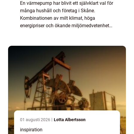
En värmepump har blivit ett självklart val för
många hushåll och företag i Skåne.
Kombinationen av milt klimat, höga
energipriser och ökande miljömedvetenhet
gör tekniken särskilt intressant här. Genom
att utnyttja lagrad värme i luft, mark eller
vat...
01 augusti 2026
Lotta Albertsson
inspiration