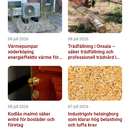
09 juli 2026
08 juli 2026
Värmepumpar
Trädfällning i Onsala –
söderköping
säker trädfällning och
energieffektiv värme för
professionell trädvård i
hus och fritid
kustnära miljö
08 juli 2026
07 juli 2026
Kodlås malmö säker
Industrigolv helsingborg
entré för bostäder och
som klarar hög belastning
företag
och tuffa krav