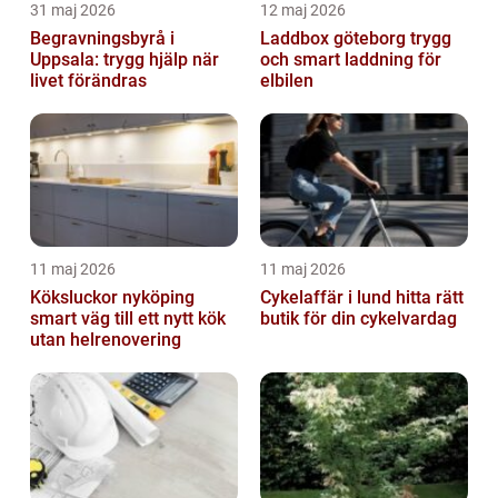
31 maj 2026
12 maj 2026
Begravningsbyrå i
Laddbox göteborg trygg
Uppsala: trygg hjälp när
och smart laddning för
livet förändras
elbilen
11 maj 2026
11 maj 2026
Köksluckor nyköping
Cykelaffär i lund hitta rätt
smart väg till ett nytt kök
butik för din cykelvardag
utan helrenovering