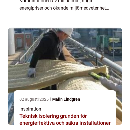
Kombinationen av milt klimat, höga
energipriser och ökande miljömedvetenhet
gör tekniken särskilt intressant här. Genom
att utnyttja lagrad värme i luft, mark eller
vat...
02 augusti 2026
Malin Lindgren
inspiration
Teknisk isolering grunden för
energieffektiva och säkra installationer