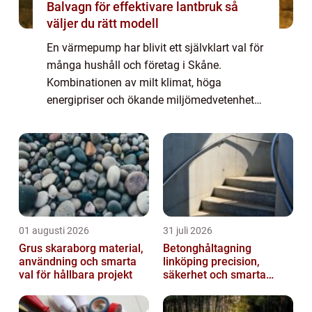
Balvagn för effektivare lantbruk så
väljer du rätt modell
En värmepump har blivit ett självklart val för
många hushåll och företag i Skåne.
Kombinationen av milt klimat, höga
energipriser och ökande miljömedvetenhet
gör tekniken särskilt intressant här. Genom
att utnyttja lagrad värme i luft, mark eller
vat...
01 augusti 2026
31 juli 2026
Grus skaraborg material,
Betonghåltagning
användning och smarta
linköping precision,
val för hållbara projekt
säkerhet och smarta
lösningar i betong