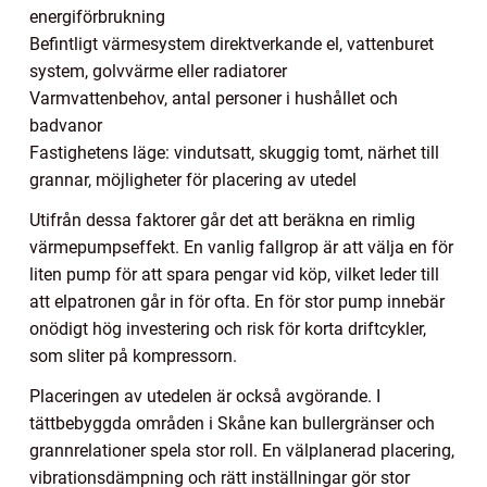
energiförbrukning
Befintligt värmesystem direktverkande el, vattenburet
system, golvvärme eller radiatorer
Varmvattenbehov, antal personer i hushållet och
badvanor
Fastighetens läge: vindutsatt, skuggig tomt, närhet till
grannar, möjligheter för placering av utedel
Utifrån dessa faktorer går det att beräkna en rimlig
värmepumpseffekt. En vanlig fallgrop är att välja en för
liten pump för att spara pengar vid köp, vilket leder till
att elpatronen går in för ofta. En för stor pump innebär
onödigt hög investering och risk för korta driftcykler,
som sliter på kompressorn.
Placeringen av utedelen är också avgörande. I
tättbebyggda områden i Skåne kan bullergränser och
grannrelationer spela stor roll. En välplanerad placering,
vibrationsdämpning och rätt inställningar gör stor