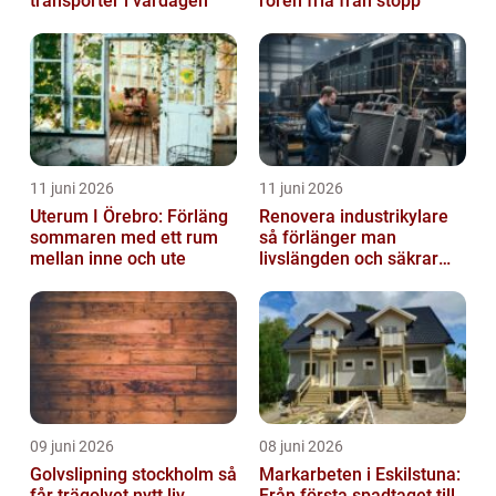
transporter i vardagen
rören fria från stopp
11 juni 2026
11 juni 2026
Uterum I Örebro: Förläng
Renovera industrikylare
sommaren med ett rum
så förlänger man
mellan inne och ute
livslängden och säkrar
driften
09 juni 2026
08 juni 2026
Golvslipning stockholm så
Markarbeten i Eskilstuna:
får trägolvet nytt liv
Från första spadtaget till