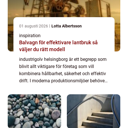
01 augusti 2026
Lotta Albertsson
inspiration
Balvagn för effektivare lantbruk så
väljer du rätt modell
industrigolv helsingborg är ett begrepp som
blivit allt viktigare för företag som vill
kombinera hållbarhet, säkerhet och effektiv
drift. I moderna produktionsmiljöer behöver
golven tåla tung trafik, kemikalier, spill och
ständigt slitage utan att fö...