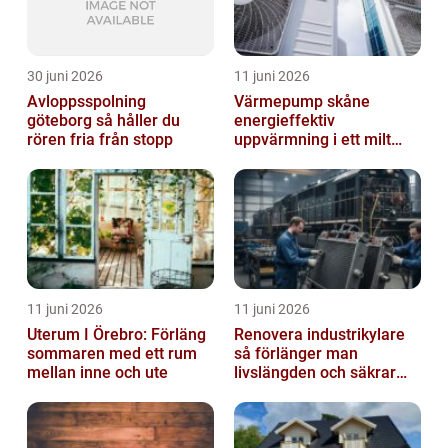
30 juni 2026
11 juni 2026
Avloppsspolning
Värmepump skåne
göteborg så håller du
energieffektiv
rören fria från stopp
uppvärmning i ett milt
klimat
11 juni 2026
11 juni 2026
Uterum I Örebro: Förläng
Renovera industrikylare
sommaren med ett rum
så förlänger man
mellan inne och ute
livslängden och säkrar
driften