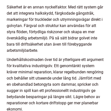
Säkerhet är en annan nyckelfaktor. Med rätt system går
det att integrera halkskydd, färgkodade gångstråk,
markeringar för truckleder och utrymningsvägar direkt i
golvytan. Färgval och struktur kan användas för att
styra flöden, förtydliga riskzoner och skapa en mer
överskådlig arbetsmiljö. På så sätt bidrar golvet inte
bara till driftsäkerhet utan även till förebyggande
arbetsmiljöarbete.
Underhållskostnaden över tid är ytterligare ett argument
för kvalitativa industrigolv. Ett genomtänkt system
kräver minimal reparation, klarar regelbunden rengöring
och behåller sitt utseende under lång tid. Jämfört med
en obehandlad betongyta som dammar, spricker och
sugger in spill kan ett professionellt industrigolv ge
betydande besparingar på längre sikt. Lägre behov av
reparationer och kortare driftstopp ger mer planerbar
ekonomi.