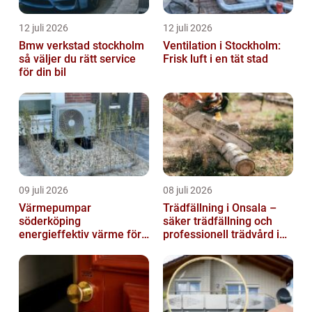
12 juli 2026
12 juli 2026
Bmw verkstad stockholm
Ventilation i Stockholm:
så väljer du rätt service
Frisk luft i en tät stad
för din bil
09 juli 2026
08 juli 2026
Värmepumpar
Trädfällning i Onsala –
söderköping
säker trädfällning och
energieffektiv värme för
professionell trädvård i
hus och fritid
kustnära miljö