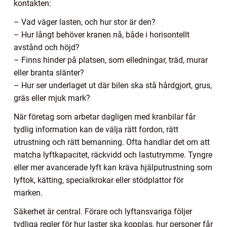
kontakten:
– Vad väger lasten, och hur stor är den?
– Hur långt behöver kranen nå, både i horisontellt
avstånd och höjd?
– Finns hinder på platsen, som elledningar, träd, murar
eller branta slänter?
– Hur ser underlaget ut där bilen ska stå hårdgjort, grus,
gräs eller mjuk mark?
När företag som arbetar dagligen med kranbilar får
tydlig information kan de välja rätt fordon, rätt
utrustning och rätt bemanning. Ofta handlar det om att
matcha lyftkapacitet, räckvidd och lastutrymme. Tyngre
eller mer avancerade lyft kan kräva hjälputrustning som
lyftok, kätting, specialkrokar eller stödplattor för
marken.
Säkerhet är central. Förare och lyftansvariga följer
tydliga regler för hur laster ska kopplas, hur personer får