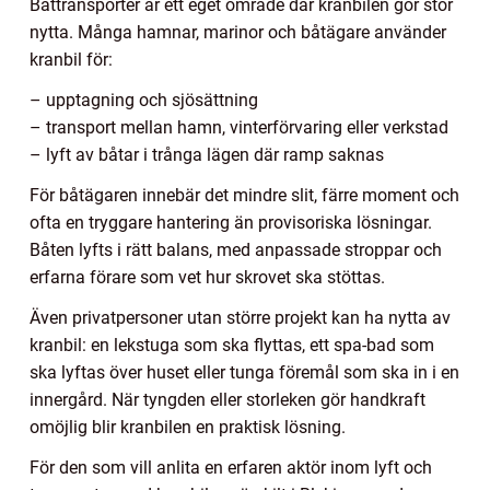
Båttransporter är ett eget område där kranbilen gör stor
nytta. Många hamnar, marinor och båtägare använder
kranbil för:
– upptagning och sjösättning
– transport mellan hamn, vinterförvaring eller verkstad
– lyft av båtar i trånga lägen där ramp saknas
För båtägaren innebär det mindre slit, färre moment och
ofta en tryggare hantering än provisoriska lösningar.
Båten lyfts i rätt balans, med anpassade stroppar och
erfarna förare som vet hur skrovet ska stöttas.
Även privatpersoner utan större projekt kan ha nytta av
kranbil: en lekstuga som ska flyttas, ett spa-bad som
ska lyftas över huset eller tunga föremål som ska in i en
innergård. När tyngden eller storleken gör handkraft
omöjlig blir kranbilen en praktisk lösning.
För den som vill anlita en erfaren aktör inom lyft och