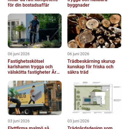
för din bostadsaffär
byggnader
06 juni 2026
06 juni 2026
Fastighetsskötsel
Trädbeskärning skurup
karlshamn trygga och
kunskap för friska och
välskötta fastigheter Året
säkra träd
runt
03 juni 2026
03 juni 2026
Flyttfirma malmö så
Trädgårdsdesign som