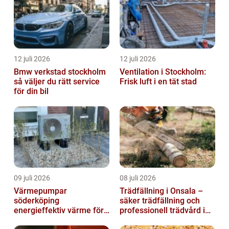
12 juli 2026
12 juli 2026
Bmw verkstad stockholm
Ventilation i Stockholm:
så väljer du rätt service
Frisk luft i en tät stad
för din bil
09 juli 2026
08 juli 2026
Värmepumpar
Trädfällning i Onsala –
söderköping
säker trädfällning och
energieffektiv värme för
professionell trädvård i
hus och fritid
kustnära miljö