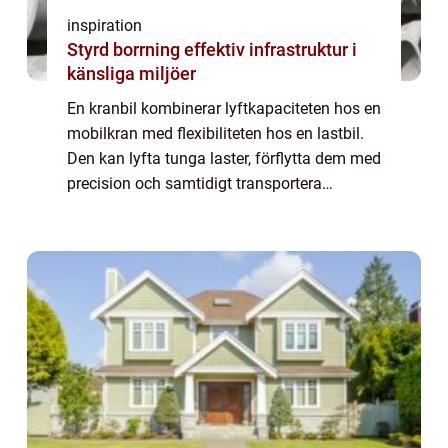
inspiration
Styrd borrning effektiv infrastruktur i
känsliga miljöer
En kranbil kombinerar lyftkapaciteten hos en
mobilkran med flexibiliteten hos en lastbil.
Den kan lyfta tunga laster, förflytta dem med
precision och samtidigt transportera
materialet till rätt plats. På
byggarbetsplatser, i industrin, vid
båtupptagn...