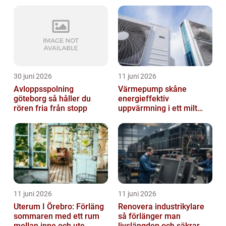
markarbeten
30 juni 2026
11 juni 2026
Avloppsspolning
Värmepump skåne
göteborg så håller du
energieffektiv
rören fria från stopp
uppvärmning i ett milt
klimat
11 juni 2026
11 juni 2026
Uterum I Örebro: Förläng
Renovera industrikylare
sommaren med ett rum
så förlänger man
mellan inne och ute
livslängden och säkrar