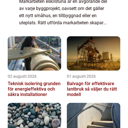
Markarbeten eskilstuna är en avgörande del
av varje byggprojekt, oavsett om det gäller
ett nytt småhus, en tillbyggnad eller en
uteplats. Rätt utförda markarbeten skapar
en stabil grund, leder bort vatten på ett s...
02 augusti 2026
01 augusti 2026
Teknisk isolering grunden
Balvagn för effektivare
för energieffektiva och
lantbruk så väljer du rätt
säkra installationer
modell