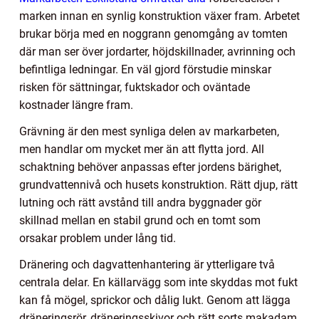
marken innan en synlig konstruktion växer fram. Arbetet
brukar börja med en noggrann genomgång av tomten
där man ser över jordarter, höjdskillnader, avrinning och
befintliga ledningar. En väl gjord förstudie minskar
risken för sättningar, fuktskador och oväntade
kostnader längre fram.
Grävning är den mest synliga delen av markarbeten,
men handlar om mycket mer än att flytta jord. All
schaktning behöver anpassas efter jordens bärighet,
grundvattennivå och husets konstruktion. Rätt djup, rätt
lutning och rätt avstånd till andra byggnader gör
skillnad mellan en stabil grund och en tomt som
orsakar problem under lång tid.
Dränering och dagvattenhantering är ytterligare två
centrala delar. En källarvägg som inte skyddas mot fukt
kan få mögel, sprickor och dålig lukt. Genom att lägga
dräneringsrör, dräneringsskivor och rätt sorts makadam