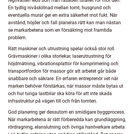
regnvatten leds bort från fasaden istället för mot den.
En tydlig nivåskillnad mellan tomt, husgrund och
eventuella murar ger en extra säkerhet mot fukt. När
avstånd, höjder och fall planeras rätt kan man nästan
se markarbetena som en försäkring mot framtida
problem.
Rätt maskiner och utrustning spelar också stor roll.
Grävmaskiner i olika storlekar, laserutrustning för
höjdmätning, vibrationsplattor för komprimering och
transportfordon för massor gör att arbetet går både
snabbare och säkrare. En erfaren entreprenör vet när
marken behöver förstärkas, när massor måste bytas ut
och hur tunga lastbilar ska köra för att inte skada
infrastruktur på vägen till och från tomten.
God planering ger dessutom en smidigare byggprocess.
När markarbetena är rätt förberedda kan grundläggning,
rördragning, elanslutning och övriga hantverkare arbeta