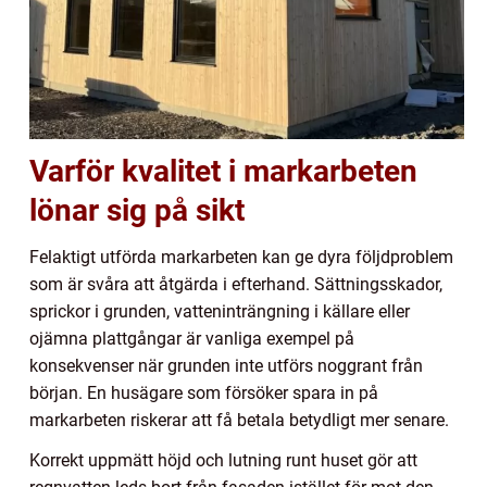
Varför kvalitet i markarbeten
lönar sig på sikt
Felaktigt utförda markarbeten kan ge dyra följdproblem
som är svåra att åtgärda i efterhand. Sättningsskador,
sprickor i grunden, vatteninträngning i källare eller
ojämna plattgångar är vanliga exempel på
konsekvenser när grunden inte utförs noggrant från
början. En husägare som försöker spara in på
markarbeten riskerar att få betala betydligt mer senare.
Korrekt uppmätt höjd och lutning runt huset gör att