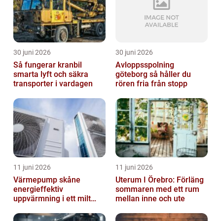
30 juni 2026
30 juni 2026
Så fungerar kranbil
Avloppsspolning
smarta lyft och säkra
göteborg så håller du
transporter i vardagen
rören fria från stopp
11 juni 2026
11 juni 2026
Värmepump skåne
Uterum I Örebro: Förläng
energieffektiv
sommaren med ett rum
uppvärmning i ett milt
mellan inne och ute
klimat