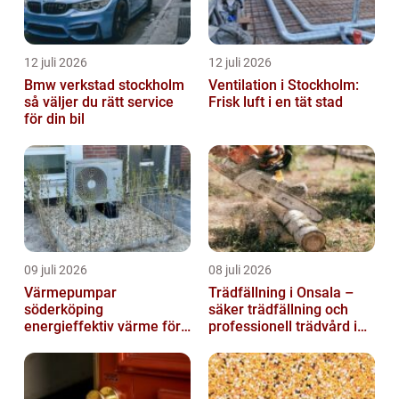
12 juli 2026
12 juli 2026
Bmw verkstad stockholm
Ventilation i Stockholm:
så väljer du rätt service
Frisk luft i en tät stad
för din bil
09 juli 2026
08 juli 2026
Värmepumpar
Trädfällning i Onsala –
söderköping
säker trädfällning och
energieffektiv värme för
professionell trädvård i
hus och fritid
kustnära miljö