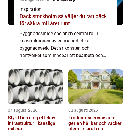
inspiration
Däck stockholm så väljer du rätt däck
för säkra mil året runt
Byggnadssmide spelar en central roll i
konstruktionen av en mängd olika
byggnadsverk. Det är konsten och
hantverket som innebär att bearbeta och
forma metalldelar som används i
byggnader, broar, och andra konstruktioner.
Frå...
04 augusti 2026
02 augusti 2026
Styrd borrning effektiv
Trädgårdsservice som
infrastruktur i känsliga
ger en hållbar och vacker
miljöer
utemiljö året runt