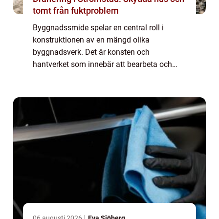
tomt från fuktproblem
Byggnadssmide spelar en central roll i
konstruktionen av en mängd olika
byggnadsverk. Det är konsten och
hantverket som innebär att bearbeta och
forma metalldelar som används i
byggnader, broar, och andra konstruktioner.
Frå...
06 augusti 2026
Eva Sjöberg