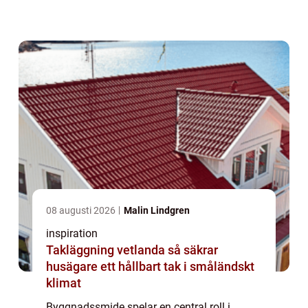
forma metalldelar som används i
byggnader, broar, och andra konstruktioner.
Frå...
08 augusti 2026
Malin Lindgren
inspiration
Takläggning vetlanda så säkrar
husägare ett hållbart tak i småländskt
klimat
Byggnadssmide spelar en central roll i