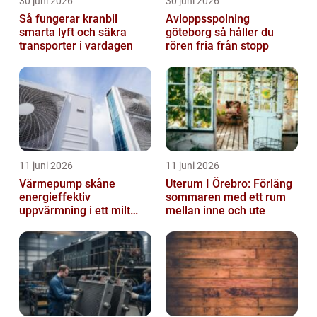
30 juni 2026
30 juni 2026
Så fungerar kranbil
Avloppsspolning
smarta lyft och säkra
göteborg så håller du
transporter i vardagen
rören fria från stopp
11 juni 2026
11 juni 2026
Värmepump skåne
Uterum I Örebro: Förläng
energieffektiv
sommaren med ett rum
uppvärmning i ett milt
mellan inne och ute
klimat