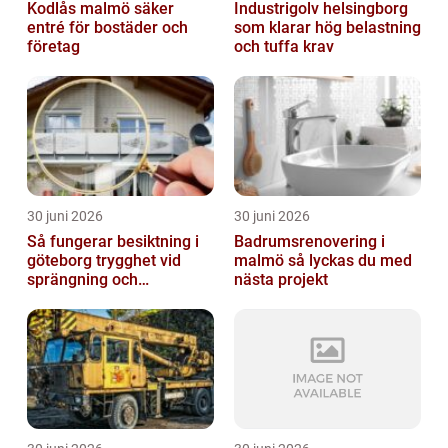
Kodlås malmö säker
Industrigolv helsingborg
entré för bostäder och
som klarar hög belastning
företag
och tuffa krav
30 juni 2026
30 juni 2026
Så fungerar besiktning i
Badrumsrenovering i
göteborg trygghet vid
malmö så lyckas du med
sprängning och
nästa projekt
markarbeten