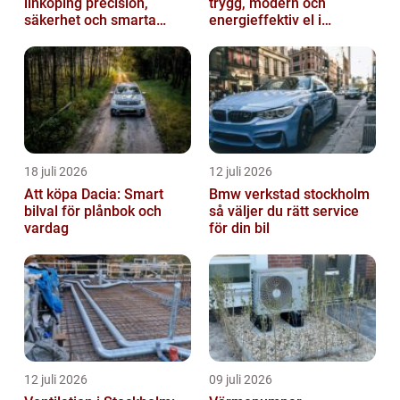
linköping precision,
trygg, modern och
säkerhet och smarta
energieffektiv el i
lösningar i betong
vardagen
18 juli 2026
12 juli 2026
Att köpa Dacia: Smart
Bmw verkstad stockholm
bilval för plånbok och
så väljer du rätt service
vardag
för din bil
12 juli 2026
09 juli 2026