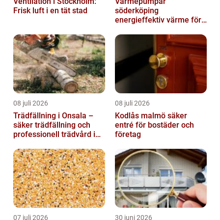
Ventilation i Stockholm:
Värmepumpar
Frisk luft i en tät stad
söderköping
energieffektiv värme för
hus och fritid
08 juli 2026
08 juli 2026
Trädfällning i Onsala –
Kodlås malmö säker
säker trädfällning och
entré för bostäder och
professionell trädvård i
företag
kustnära miljö
07 juli 2026
30 juni 2026