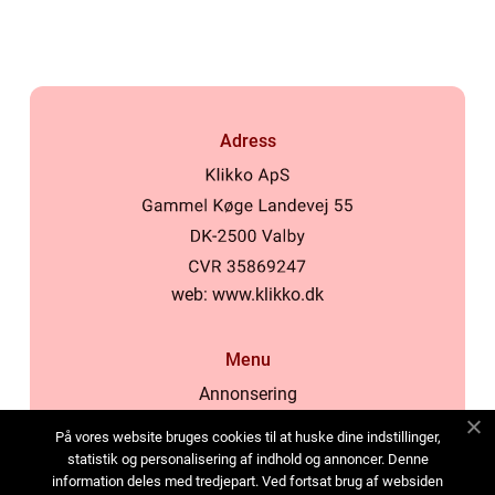
Adress
web:
www.klikko.dk
Menu
Annonsering
Om oss
På vores website bruges cookies til at huske dine indstillinger,
Cookies
statistik og personalisering af indhold og annoncer. Denne
information deles med tredjepart. Ved fortsat brug af websiden
Kontakta oss