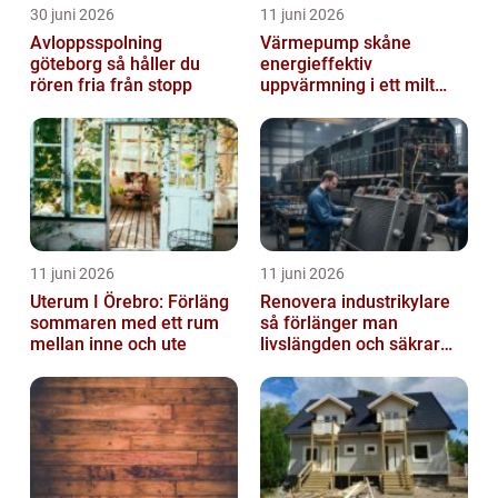
30 juni 2026
11 juni 2026
Avloppsspolning
Värmepump skåne
göteborg så håller du
energieffektiv
rören fria från stopp
uppvärmning i ett milt
klimat
11 juni 2026
11 juni 2026
Uterum I Örebro: Förläng
Renovera industrikylare
sommaren med ett rum
så förlänger man
mellan inne och ute
livslängden och säkrar
driften