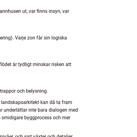
nnhusen ut, var finns insyn, var
kering). Varje zon får sin logiska
lödet är tydligt minskar risken att
, trappor och belysning.
n landskapsarkitekt kan då ta fram
ar underlättar inte bara dialogen med
de smidigare byggprocess och mer
våer, och sist växter och detaljer.