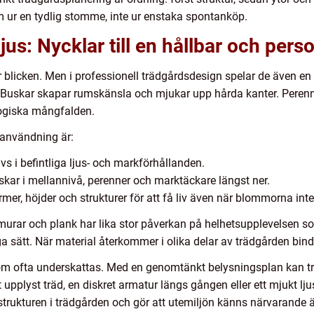
 ur en tydlig stomme, inte ur enstaka spontanköp.
ljus: Nycklar till en hållbar och pers
blicken. Men i professionell trädgårdsdesign spelar de även en vi
Buskar skapar rumskänsla och mjukar upp hårda kanter. Perenn
logiska mångfalden.
tanvändning är:
ivs i befintliga ljus- och markförhållanden.
buskar i mellannivå, perenner och marktäckare längst ner.
rmer, höjder och strukturer för att få liv även när blommorna int
 murar och plank har lika stor påverkan på helhetsupplevelsen som
ätt. När material återkommer i olika delar av trädgården binde
m ofta underskattas. Med en genomtänkt belysningsplan kan 
t upplyst träd, en diskret armatur längs gången eller ett mjukt lj
trukturen i trädgården och gör att utemiljön känns närvarande 