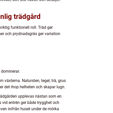
onlig trädgård
ktig funktionell roll. Träd ger
er och prydnadsgräs ger variation
e dominerar.
 växterna. Natursten, tegel, trä, grus
r det ihop helheten och skapar lugn.
trädgården upplevas nästan som en
us vid entrén ger både trygghet och
även inifrån huset under de mörka