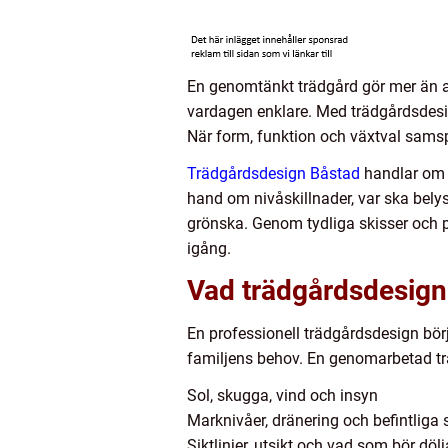
En genomtänkt trädgård gör mer än att 
vardagen enklare. Med trädgårdsdesign
När form, funktion och växtval samsp
Trädgårdsdesign Båstad
handlar om a
hand om nivåskillnader, var ska belys
grönska. Genom tydliga skisser och 
igång.
Vad trädgårdsdesign 
En professionell trädgårdsdesign bör
familjens behov. En genomarbetad trä
Sol, skugga, vind och insyn
Marknivåer, dränering och befintliga 
Siktlinjer, utsikt och vad som bör döl