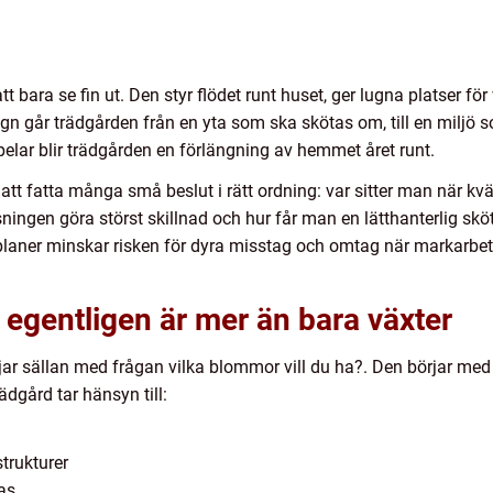
bara se fin ut. Den styr flödet runt huset, ger lugna platser för 
 går trädgården från en yta som ska skötas om, till en miljö som
elar blir trädgården en förlängning av hemmet året runt.
tt fatta många små beslut i rätt ordning: var sitter man när kvä
ningen göra störst skillnad och hur får man en lätthanterlig skö
planer minskar risken för dyra misstag och omtag när markarbet
egentligen är mer än bara växter
jar sällan med frågan vilka blommor vill du ha?. Den börjar med
dgård tar hänsyn till:
strukturer
jas