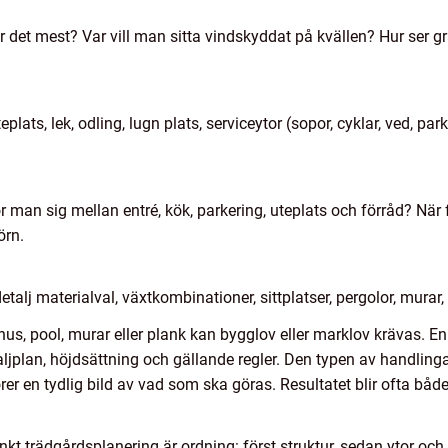
et mest? Var vill man sitta vindskyddat på kvällen? Hur ser gra
eplats, lek, odling, lugn plats, serviceytor (sopor, cyklar, ved, par
ör man sig mellan entré, kök, parkering, uteplats och förråd? När f
örn.
etalj materialval, växtkombinationer, sittplatser, pergolor, murar
shus, pool, murar eller plank kan bygglov eller marklov krävas. E
aljplan, höjdsättning och gällande regler. Den typen av handling
r en tydlig bild av vad som ska göras. Resultatet blir ofta bå
 trädgårdsplanering är ordning: först struktur, sedan ytor och ni