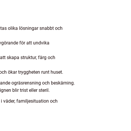
stas olika lösningar snabbt och
vgörande för att undvika
tt skapa struktur, färg och
och ökar tryggheten runt huset.
attande ogräsrensning och beskärning.
n blir trist eller steril.
i väder, familjesituation och