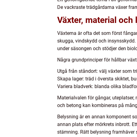
De vackraste trädgårdarna växer fram
Växter, material och 
Växterna är ofta det som först fångar 
skugga, vindskydd och insynsskydd. 
under säsongen och stödjer den bio
Några grundprinciper för hållbar väx
Utgå från ståndort: välj växter som tr
Skapa lager: träd i översta skiktet, 
Variera bladverk: blanda olika bladfo
Materialvalen för gångar, uteplatser,
och betong kan kombineras på många s
Belysning är en annan komponent so
annan plats efter mörkrets inbrott. Et
stämning. Rätt belysning framhäver s