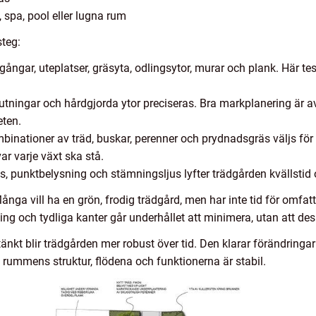
, spa, pool eller lugna rum
steg:
gångar, uteplatser, gräsyta, odlingsytor, murar och plank. Här te
lutningar och hårdgjorda ytor preciseras. Bra markplanering är a
ten.
inationer av träd, buskar, perenner och prydnadsgräs väljs för a
ar varje växt ska stå.
s, punktbelysning och stämningsljus lyfter trädgården kvällstid 
Många vill ha en grön, frodig trädgård, men har inte tid för omf
 och tydliga kanter går underhållet att minimera, utan att designe
kt blir trädgården mer robust över tid. Den klarar förändringar 
rummens struktur, flödena och funktionerna är stabil.