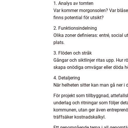
1. Analys av tomten
Var kommer morgonsolen? Var blåser d
finns potential för utsikt?
2. Funktionsindelning
Olika zoner definieras: entré, social ut
plats.
3. Flöden och stråk
Gångar och siktlinjer ritas upp. Hur r
skapa onödiga omvägar eller döda h
4. Detaljering
När helheten sitter kan man gå ner i d
För projekt som tillbyggnad, attefall
underlag och ritningar som följer det
kommunen, utan ger även entreprenöre
träffsäker kostnadskalkyl.
Ett genomgående tema i all genomtänkt