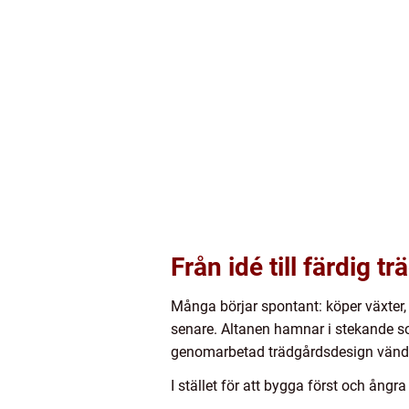
Från idé till färdig t
Många börjar spontant: köper växter, 
senare. Altanen hamnar i stekande sol
genomarbetad trädgårdsdesign vände
I stället för att bygga först och ångr