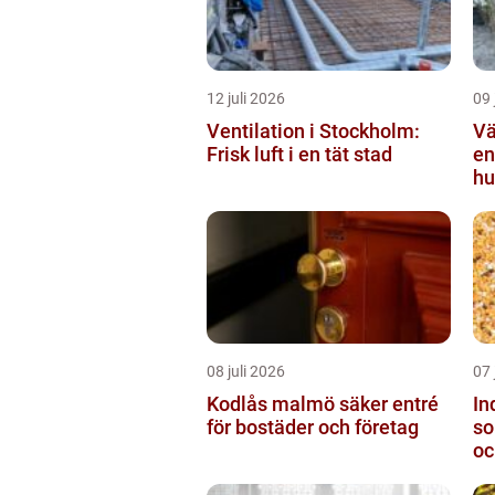
12 juli 2026
09 
Ventilation i Stockholm:
Vä
Frisk luft i en tät stad
en
hu
08 juli 2026
07 
Kodlås malmö säker entré
In
för bostäder och företag
so
oc