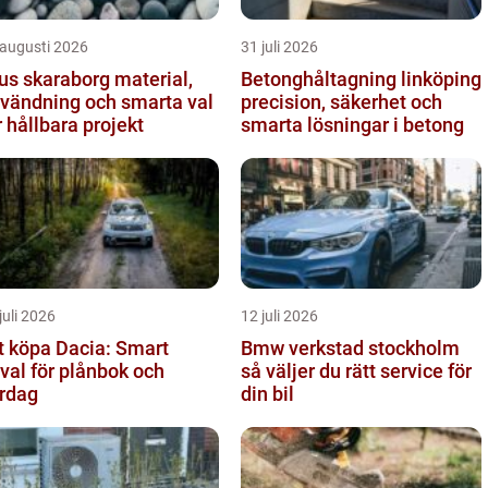
 augusti 2026
31 juli 2026
s skaraborg material,
Betonghåltagning linköping
vändning och smarta val
precision, säkerhet och
r hållbara projekt
smarta lösningar i betong
juli 2026
12 juli 2026
t köpa Dacia: Smart
Bmw verkstad stockholm
lval för plånbok och
så väljer du rätt service för
rdag
din bil