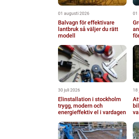
01 augusti 2026
01
Balvagn för effektivare
Gru
lantbruk så väljer du rätt
an
modell
fö
30 juli 2026
18 
Elinstallation i stockholm
At
trygg, modern och
bi
energieffektiv el i vardagen
va