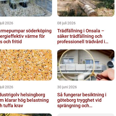
juli 2026
08 juli 2026
rmepumpar söderköping
Trädfällning i Onsala –
ergieffektiv värme för
säker trädfällning och
s och fritid
professionell trädvård i
kustnära miljö
juli 2026
30 juni 2026
dustrigolv helsingborg
Så fungerar besiktning i
m klarar hög belastning
göteborg trygghet vid
h tuffa krav
sprängning och
markarbeten