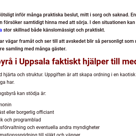
ötsligt inför många praktiska beslut, mitt i sorg och saknad. E
 försöker samtidigt hinna med att sörja. I den situationen kan
a
stor skillnad både känslomässigt och praktiskt.
r vägar framåt och ser till att avskedet blir så personligt som 
törre samling med många gäster.
å i Uppsala faktiskt hjälper till me
hjärta och struktur. Uppgiften är att skapa ordning i en kaotisk
ga har.
ngsbyrå kan stödja är:
emonin
t eller borgerlig officiant
sik och programblad
förvaltning och eventuella andra myndigheter
ationsspridning till släkt och vänner