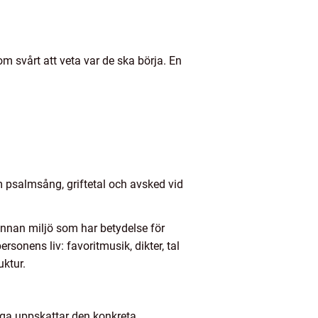
 svårt att veta var de ska börja. En
m psalmsång, griftetal och avsked vid
 annan miljö som har betydelse för
rsonens liv: favoritmusik, dikter, tal
uktur.
nga uppskattar den konkreta