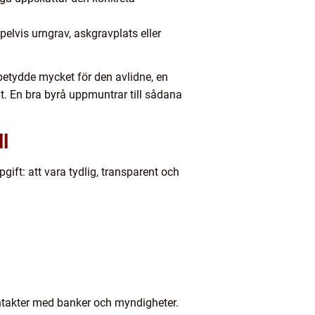
lvis urngrav, askgravplats eller
betydde mycket för den avlidne, en
t. En bra byrå uppmuntrar till sådana
ll
ft: att vara tydlig, transparent och
ontakter med banker och myndigheter.