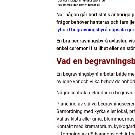
När någon går bort ställs anhöriga pl
frågor behöver hanteras och familjen
lyhörd begravningsbyrå uppsala gör
En bra begravningsbyrå avlastar, visa
enkel ceremoni i stillhet eller en s
Vad en begravningsbyr
En begravningsbyrå arbetar både med 
avlidne var och vilka behov de anhöri
Några centrala delar där en begravni
Planering av själva begravningscer
Samordning med kyrka eller lokal, präs
Val av kista eller urna, blommor, mu
Kontakt med krematorium, kyrkogårds
Utformning av dödsannons och inform