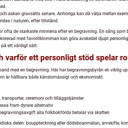
ked.
ch askan gravsätts senare. Anhöriga kan då välja mellan exempe
das i naturen, efter tillstånd.
ir ofta de starkaste minnena efter en begravning. En sång som 
a dekorerad med favoritblomman kan göra avskedet djupt personlig
 på ett värdigt sätt.
 varför ett personligt stöd spelar ro
and med en begravning. Här har begravningsbyrån en viktig uppgi
 som är hållbara både känslomässigt och ekonomiskt.
, transporter, ceremoni och tilläggstjänster
ressa fram dyrare alternativ
egravningsavgift alla folkbokförda betalar via skatten
ridiska delen: bouppteckning eller dödsboanmälan, arvskifte, k