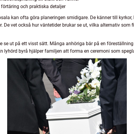
förtäring och praktiska detaljer
 kan ofta göra planeringen smidigare. De känner till kyrkor, ka
 De vet också hur väntetider brukar se ut, vilka alternativ som f
ste se ut på ett visst sätt. Många anhöriga bär på en föreställnin
. En lyhörd byrå hjälper familjen att forma en ceremoni som spegl