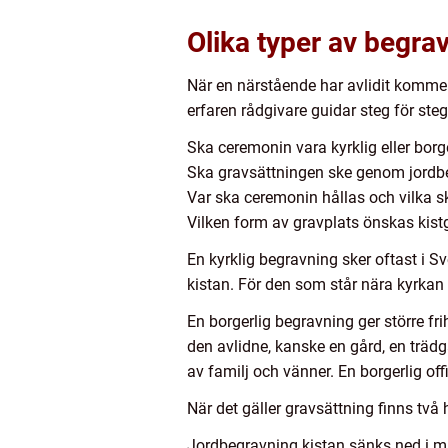
Olika typer av begra
När en närstående har avlidit kommer
erfaren rådgivare guidar steg för steg
Ska ceremonin vara kyrklig eller borg
Ska gravsättningen ske genom jordbe
Var ska ceremonin hållas och vilka s
Vilken form av gravplats önskas kist
En kyrklig begravning sker oftast i 
kistan. För den som står nära kyrkan 
En borgerlig begravning ger större fr
den avlidne, kanske en gård, en trädgår
av familj och vänner. En borgerlig off
När det gäller gravsättning finns två
Jordbegravning kistan sänks ned i m