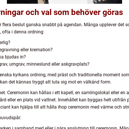
vningar och val som behöver göras
 flera beslut ganska snabbt på agendan. Många upplever det som
, ofta i denna ordning:
erlig?
gravning eller kremation?
ka bjudas in?
grav, urngrav, minneslund eller askgravplats?
Svenska kyrkans ordning, med präst och traditionella moment so
kan det kännas tryggt att luta sig mot en välkänd form.
ihet. Ceremonin kan hållas i ett kapell, en samlingslokal eller en
d eller en plats vid vattnet. Innehållet kan byggas helt utifrån pe
iciant kan hjälpa till att hålla ihop ceremonin med värme och str
 huvudspår:
arken i samband med eller i nära anslutning till ceremonin. Må