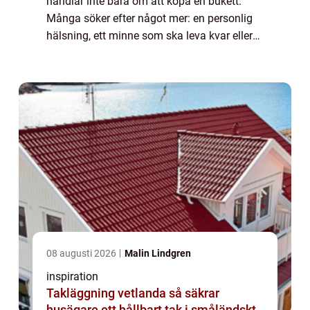
handlar inte bara om att köpa en bukett.
Många söker efter något mer: en personlig
hälsning, ett minne som ska leva kvar eller
en känsla som är svår att uttrycka med ord.
Rätt blommor kan förstärka ett firande, ge...
08 augusti 2026
Malin Lindgren
inspiration
Takläggning vetlanda så säkrar
husägare ett hållbart tak i småländskt