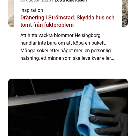
08 augusti 2026
Lotta Albertsson
inspiration
Dränering i Strömstad: Skydda hus och
tomt från fuktproblem
Att hitta vackra blommor Helsingborg
handlar inte bara om att köpa en bukett.
Många söker efter något mer: en personlig
hälsning, ett minne som ska leva kvar eller
en känsla som är svår att uttrycka med ord.
Rätt blommor kan förstärka ett firande, ge...