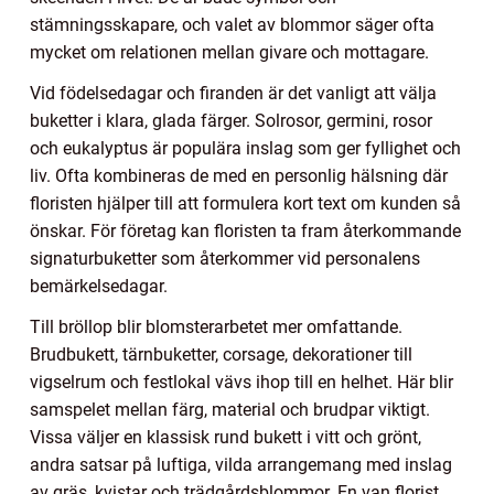
stämningsskapare, och valet av blommor säger ofta
mycket om relationen mellan givare och mottagare.
Vid födelsedagar och firanden är det vanligt att välja
buketter i klara, glada färger. Solrosor, germini, rosor
och eukalyptus är populära inslag som ger fyllighet och
liv. Ofta kombineras de med en personlig hälsning där
floristen hjälper till att formulera kort text om kunden så
önskar. För företag kan floristen ta fram återkommande
signaturbuketter som återkommer vid personalens
bemärkelsedagar.
Till bröllop blir blomsterarbetet mer omfattande.
Brudbukett, tärnbuketter, corsage, dekorationer till
vigselrum och festlokal vävs ihop till en helhet. Här blir
samspelet mellan färg, material och brudpar viktigt.
Vissa väljer en klassisk rund bukett i vitt och grönt,
andra satsar på luftiga, vilda arrangemang med inslag
av gräs, kvistar och trädgårdsblommor. En van florist