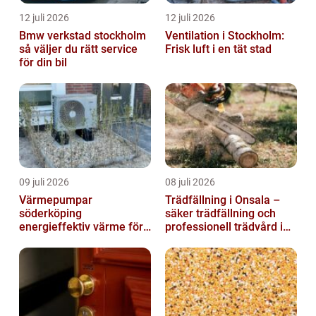
12 juli 2026
12 juli 2026
Bmw verkstad stockholm
Ventilation i Stockholm:
så väljer du rätt service
Frisk luft i en tät stad
för din bil
09 juli 2026
08 juli 2026
Värmepumpar
Trädfällning i Onsala –
söderköping
säker trädfällning och
energieffektiv värme för
professionell trädvård i
hus och fritid
kustnära miljö