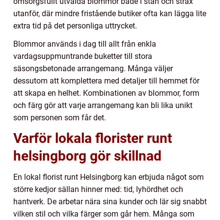
omsorgsfullt utvalda blommor både i stan och strax
utanför, där mindre fristående butiker ofta kan lägga lite
extra tid på det personliga uttrycket.
Blommor används i dag till allt från enkla
vardagsuppmuntrande buketter till stora
säsongsbetonade arrangemang. Många väljer
dessutom att komplettera med detaljer till hemmet för
att skapa en helhet. Kombinationen av blommor, form
och färg gör att varje arrangemang kan bli lika unikt
som personen som får det.
Varför lokala florister runt
helsingborg gör skillnad
En lokal florist runt Helsingborg kan erbjuda något som
större kedjor sällan hinner med: tid, lyhördhet och
hantverk. De arbetar nära sina kunder och lär sig snabbt
vilken stil och vilka färger som går hem. Många som