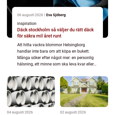
06 augusti 2026
Eva Sjöberg
inspiration
Däck stockholm så väljer du rätt däck
för säkra mil året runt
Att hitta vackra blommor Helsingborg
handlar inte bara om att köpa en bukett.
Många söker efter något mer: en personlig
hälsning, ett minne som ska leva kvar eller
en känsla som är svår att uttrycka med ord.
Rätt blommor kan förstärka ett firande, ge...
04 augusti 2026
02 augusti 2026