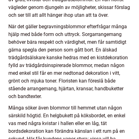
vägleder genom djungeln av möjligheter, skissar förslag
och ser till att allt hänger ihop utan att ta över.
När det gäller begravningsblommor efterfrågar många
hjälp med både form och uttryck. Sorgarrangemang
behöver bära respekt och värdighet, men får samtidigt
gärna spegla den person som gått bort. En älskad
trädgårdsälskare kanske hedras med en kistdekoration
fylld av trädgårdsinspirerade blommor, medan någon
med enkel stil får en mer nedtonad dekoration i vitt,
grönt och mjuka toner. Floristen kan föreslå både
stående arrangemang, hjärtan, kransar, handbuketter
och bandtexter.
Många söker även blommor till hemmet utan någon
särskild högtid. En helgbukett på köksbordet, en enkel
vas med några kvistar i hallen eller en låg, tät
bordsdekoration kan förändra känslan i ett rum på en
sekund. Här får kundens vanor styra: vissa vill ha