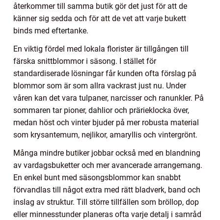
återkommer till samma butik gör det just för att de
känner sig sedda och för att de vet att varje bukett
binds med eftertanke.
En viktig fördel med lokala florister är tillgången till
färska snittblommor i säsong. I stället för
standardiserade lösningar får kunden ofta förslag på
blommor som är som allra vackrast just nu. Under
våren kan det vara tulpaner, narcisser och ranunkler. På
sommaren tar pioner, dahlior och prärieklocka över,
medan höst och vinter bjuder på mer robusta material
som krysantemum, nejlikor, amaryllis och vintergrönt.
Många mindre butiker jobbar också med en blandning
av vardagsbuketter och mer avancerade arrangemang.
En enkel bunt med säsongsblommor kan snabbt
förvandlas till något extra med rätt bladverk, band och
inslag av struktur. Till större tillfällen som bröllop, dop
eller minnesstunder planeras ofta varje detalj i samråd