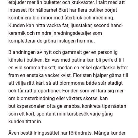
erbjuder mer än buketter och krukväxter. I takt med att
intresset för hållbarhet ökat har flera butiker börjat
kombinera blommor med återbruk och inredning.
Kunden kan hitta vackra fat, ljusstakar, second hand-
keramik och mindre inredningsdetaljer som
kompletterar de gröna inslagen hemma.
Blandningen av nytt och gammalt ger en personlig
känsla i butiken. En vas med patina kan bli perfekt till
en vild sommarbukett, medan en enkel glasflaska lyfter
fram en enstaka vacker kvist. Floristen hjälper gärna till
att välja rätt kärl, så att blommorna både står stadigt
och får rätt proportioner. För den som vill lära sig mer
om blomsterbindning eller växters skötsel kan
butikspersonalen ofta ge snabba, konkreta tips nästan
som ett kort, spontant minikursbesök varje gång
kunden tittar in.
Även beställningssättet har förändrats. Många kunder