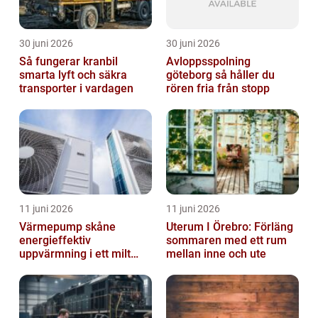
30 juni 2026
30 juni 2026
Så fungerar kranbil
Avloppsspolning
smarta lyft och säkra
göteborg så håller du
transporter i vardagen
rören fria från stopp
11 juni 2026
11 juni 2026
Värmepump skåne
Uterum I Örebro: Förläng
energieffektiv
sommaren med ett rum
uppvärmning i ett milt
mellan inne och ute
klimat