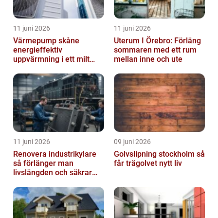
11 juni 2026
11 juni 2026
Värmepump skåne
Uterum I Örebro: Förläng
energieffektiv
sommaren med ett rum
uppvärmning i ett milt
mellan inne och ute
klimat
11 juni 2026
09 juni 2026
Renovera industrikylare
Golvslipning stockholm så
så förlänger man
får trägolvet nytt liv
livslängden och säkrar
driften