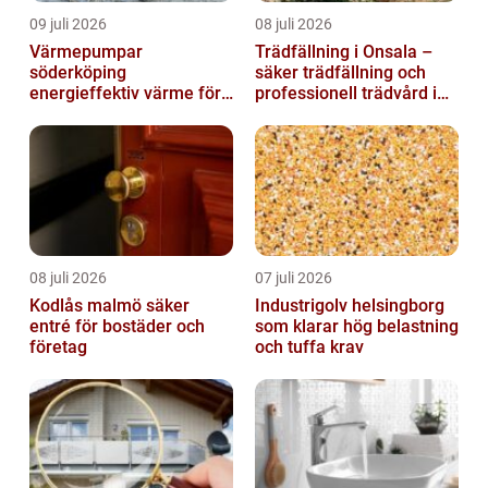
09 juli 2026
08 juli 2026
Värmepumpar
Trädfällning i Onsala –
söderköping
säker trädfällning och
energieffektiv värme för
professionell trädvård i
hus och fritid
kustnära miljö
08 juli 2026
07 juli 2026
Kodlås malmö säker
Industrigolv helsingborg
entré för bostäder och
som klarar hög belastning
företag
och tuffa krav