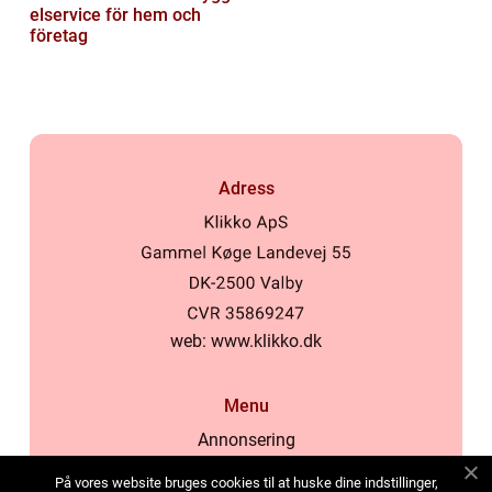
elservice för hem och
företag
Adress
web:
www.klikko.dk
Menu
Annonsering
Om oss
På vores website bruges cookies til at huske dine indstillinger,