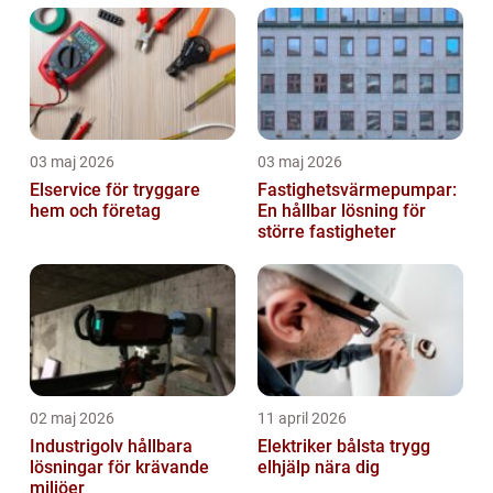
03 maj 2026
03 maj 2026
Elservice för tryggare
Fastighetsvärmepumpar:
hem och företag
En hållbar lösning för
större fastigheter
02 maj 2026
11 april 2026
Industrigolv hållbara
Elektriker bålsta trygg
lösningar för krävande
elhjälp nära dig
miljöer