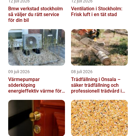
12 juli 2026
12 juli 2026
Bmw verkstad stockholm
Ventilation i Stockholm:
så väljer du rätt service
Frisk luft i en tät stad
för din bil
09 juli 2026
08 juli 2026
Värmepumpar
Trädfällning i Onsala –
söderköping
säker trädfällning och
energieffektiv värme för
professionell trädvård i
hus och fritid
kustnära miljö