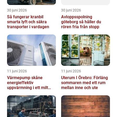
30 juni 2026
30 juni 2026
Så fungerar kranbil
Avloppsspolning
smarta lyft och säkra
göteborg så håller du
transporter i vardagen
rören fria från stopp
11 juni 2026
11 juni 2026
Värmepump skåne
Uterum I Örebro: Förläng
energieffektiv
sommaren med ett rum
uppvärmning i ett milt
mellan inne och ute
klimat