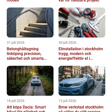
modell
val för hållbara projekt
31 juli 2026
30 juli 2026
Betonghåltagning
Elinstallation i stockholm
linköping precision,
trygg, modern och
säkerhet och smarta
energieffektiv el i
lösningar i betong
vardagen
18 juli 2026
12 juli 2026
Att köpa Dacia: Smart
Bmw verkstad stockholm
bilval för plånbok och
så väljer du rätt service