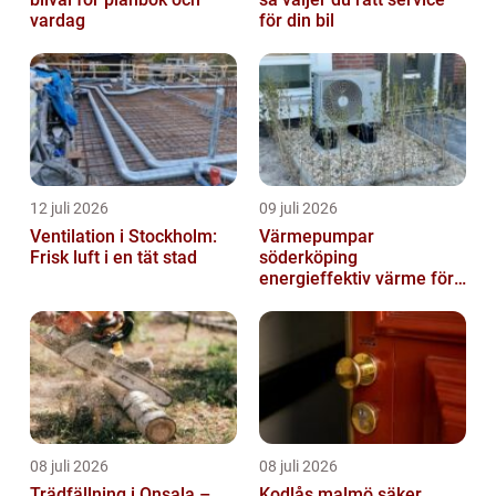
vardag
för din bil
12 juli 2026
09 juli 2026
Ventilation i Stockholm:
Värmepumpar
Frisk luft i en tät stad
söderköping
energieffektiv värme för
hus och fritid
08 juli 2026
08 juli 2026
Trädfällning i Onsala –
Kodlås malmö säker