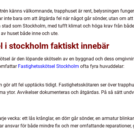
ntrén känns välkomnande, trapphuset är rent, belysningen fungera
 inte bara om att åtgärda fel när något går sönder, utan om att
 en stad som Stockholm, med tufft klimat och höga krav från både
l av huset både inne och ute.
l i stockholm faktiskt innebär
skötsel är den löpande skötseln av en byggnad och dess omgivning
 omfattar
Fastighetsskötsel Stockholm
ofta fyra huvuddelar:
 gör att fel upptäcks tidigt. Fastighetsskötaren ser över trapphu
a ytor. Avvikelser dokumenteras och åtgärdas. På så sätt undvik
je vecka: ett lås krånglar, en dörr går sönder, en armatur blinkar 
ar ansvar för både mindre fix och mer omfattande reparationer, g