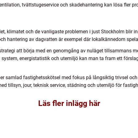
tilation, tvättstugeservice och skadehantering kan lösa fler pr
t, klimatet och de vanligaste problemen i just Stockholm blir in
h hantering av dagvatten är exempel där lokalkännedom spelar 
 strategi att börja med en genomgång av nuläget tillsammans me
 system, energistatistik och utemiljö kan man ta fram ett förs
r samlad fastighetsskötsel med fokus på långsiktig trivsel oc
ed tillsyn, jour, teknisk service, städning och utemiljö för fast
Läs fler inlägg här