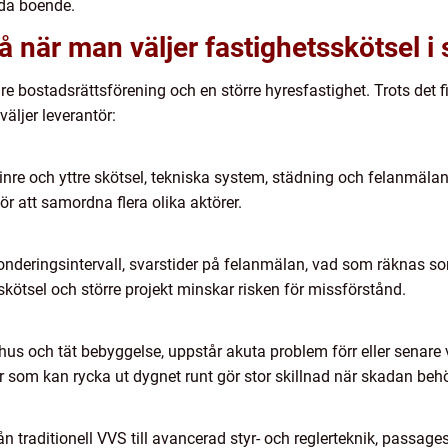
jda boende.
 när man väljer fastighetsskötsel i
dre bostadsrättsförening och en större hyresfastighet. Trots de
ljer leverantör:
nre och yttre skötsel, tekniska system, städning och felanmälan
för att samordna flera olika aktörer.
ronderingsintervall, svarstider på felanmälan, vad som räknas s
skötsel och större projekt minskar risken för missförstånd.
 och tät bebyggelse, uppstår akuta problem förr eller senare va
our som kan rycka ut dygnet runt gör stor skillnad när skadan be
rån traditionell VVS till avancerad styr- och reglerteknik, passa