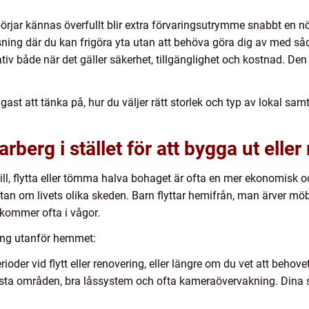
börjar kännas överfullt blir extra förvaringsutrymme snabbt en n
sning där du kan frigöra yta utan att behöva göra dig av med såd
nativ både när det gäller säkerhet, tillgänglighet och kostnad. D
st att tänka på, hur du väljer rätt storlek och typ av lokal samt 
arberg i stället för att bygga ut elle
ga till, flytta eller tömma halva bohaget är ofta en mer ekonomis
utan om livets olika skeden. Barn flyttar hemifrån, man ärver möble
a kommer ofta i vågor.
aring utanför hemmet:
erioder vid flytt eller renovering, eller längre om du vet att behove
sta områden, bra låssystem och ofta kameraövervakning. Dina sak
.