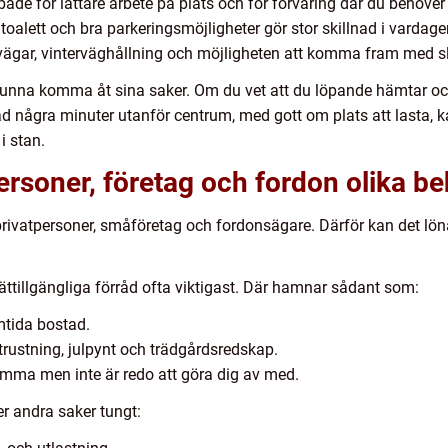
r både för lättare arbete på plats och för förvaring där du behöver
lett och bra parkeringsmöjligheter gör stor skillnad i vardagen,
gar, vinterväghållning och möjligheten att komma fram med släp
kunna komma åt sina saker. Om du vet att du löpande hämtar och 
råd några minuter utanför centrum, med gott om plats att lasta, k
i stan.
ersoner, företag och fordon olika be
 privatpersoner, småföretag och fordonsägare. Därför kan det lö
 lättillgängliga förråd ofta viktigast. Där hamnar sådant som:
amtida bostad.
ustning, julpynt och trädgårdsredskap.
hemma men inte är redo att göra dig av med.
r andra saker tungt: