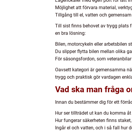
Lagerlokaler med egen port för lätt in
Möjlighet att förvara material, verkty
Tillgång till el, vatten och gemensam
Till sist finns behovet av trygg plat
en bra lösning:
Bilen, motorcykeln eller arbetsbilen 
Du slipper flytta bilen mellan olika ga
För säsongsfordon, som veteranbilar e
Oavsett kategori är gemensamma nämna
trygg och praktisk gör vardagen enklar
Vad ska man fråga om
Innan du bestämmer dig för ett förråd
Hur ser tillträdet ut kan du komma åt
Hur fungerar säkerheten finns staket
Ingår el och vatten, och i så fall hur 