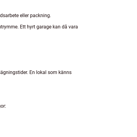
adsarbete eller packning.
t utrymme. Ett hyrt garage kan då vara
sägningstider. En lokal som känns
or: