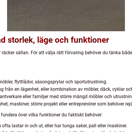
råd storlek, läge och funktioner
r räcker sällan. För att välja rätt förvaring behöver du tänka både
öbler, flyttlådor, säsongsprylar och sportutrustning.
 från en lägenhet, eller kombination av möbler, däck, cyklar oc
antverkare eller familjer med större mängd möbler och utrustnin
t, maskiner, större projekt eller entreprenörer som behöver rejä
t fundera över vilka funktioner du faktiskt behöver:
fta lastar in och ut, eller har tunga saker, pall eller maskiner.