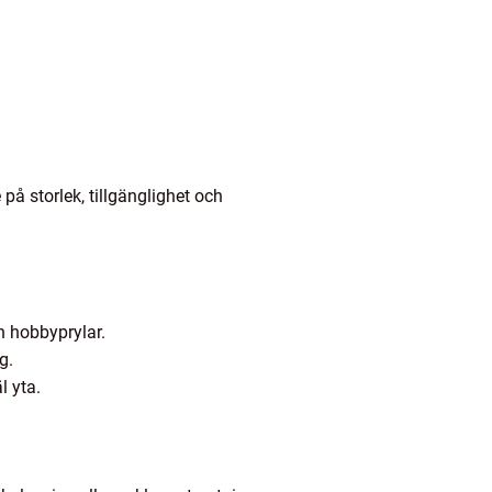
 på storlek, tillgänglighet och
h hobbyprylar.
g.
l yta.