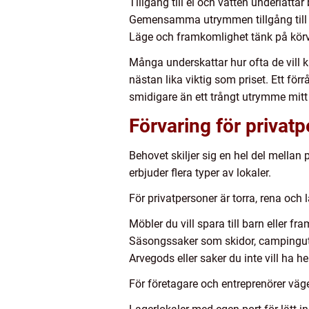
Tillgång till el och vatten underlätta
Gemensamma utrymmen tillgång till toa
Läge och framkomlighet tänk på körvä
Många underskattar hur ofta de vill 
nästan lika viktig som priset. Ett för
smidigare än ett trångt utrymme mitt 
Förvaring för privatp
Behovet skiljer sig en hel del mellan
erbjuder flera typer av lokaler.
För privatpersoner är torra, rena och
Möbler du vill spara till barn eller fr
Säsongssaker som skidor, campingutr
Arvegods eller saker du inte vill ha 
För företagare och entreprenörer väge