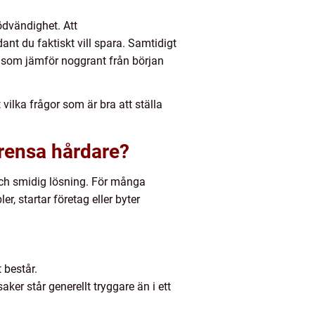
ödvändighet. Att
ant du faktiskt vill spara. Samtidigt
en som jämför noggrant från början
vilka frågor som är bra att ställa
r rensa hårdare?
k och smidig lösning. För många
r, startar företag eller byter
t består.
er står generellt tryggare än i ett