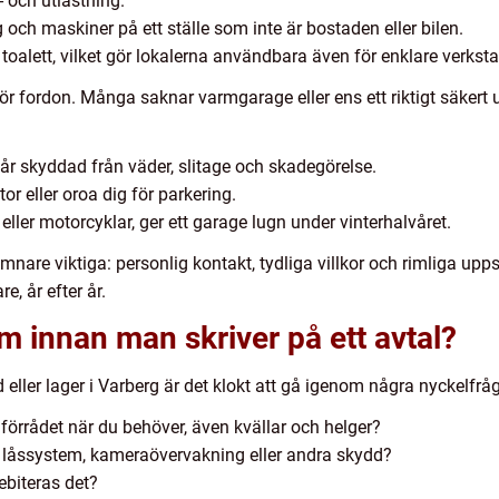
- och utlastning.
g och maskiner på ett ställe som inte är bostaden eller bilen.
 toalett, vilket gör lokalerna användbara även för enklare verkst
s för fordon. Många saknar varmgarage eller ens ett riktigt säker
står skyddad från väder, slitage och skadegörelse.
tor eller oroa dig för parkering.
ller motorcyklar, ger ett garage lugn under vinterhalvåret.
re viktiga: personlig kontakt, tydliga villkor och rimliga upp
e, år efter år.
 innan man skriver på ett avtal?
 eller lager i Varberg är det klokt att gå igenom några nyckelfråg
 förrådet när du behöver, även kvällar och helger?
, låssystem, kameraövervakning eller andra skydd?
debiteras det?