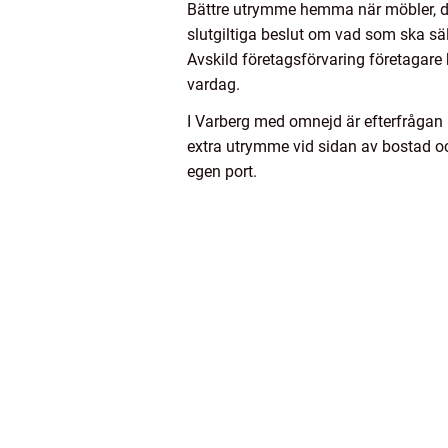
Bättre utrymme hemma när möbler, däck
slutgiltiga beslut om vad som ska säl
Avskild företagsförvaring företagare k
vardag.
I Varberg med omnejd är efterfrågan 
extra utrymme vid sidan av bostad och 
egen port.