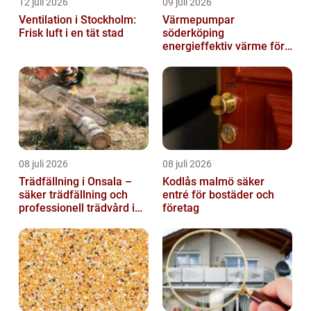
12 juli 2026
09 juli 2026
Ventilation i Stockholm:
Värmepumpar
Frisk luft i en tät stad
söderköping
energieffektiv värme för
hus och fritid
08 juli 2026
08 juli 2026
Trädfällning i Onsala –
Kodlås malmö säker
säker trädfällning och
entré för bostäder och
professionell trädvård i
företag
kustnära miljö