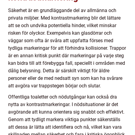
Säkerhet är en grundläggande del av allmänna och
privata miljöer. Med kontrastmarkering blir det lättare
att se och undvika potentiella hinder, vilket minskar
risken för olyckor. Exempelvis kan glasdörrar och
väggar som ofta är svåra att uppfatta förses med
tydliga markeringar för att förhindra kollisioner. Trappor
är en annan kritisk punkt där markeringar på varje steg
kan bidra till att förebygga fall, speciellt i områden med
dålig belysning. Detta är särskilt viktigt för äldre
personer eller de med nedsatt syn som kan ha svårare
att avgöra var trappstegen börjar och slutar.
Offentliga toaletter och nödutgångar kan också dra
nytta av kontrastmarkeringar. I nödsituationer är det
avgörande att kunna orientera sig snabbt och effektivt.
Genom att tydligt markera viktiga punkter säkerställs
att dessa är lätta att identifiera och nå, vilket kan vara
skillnaden mellan säkerhet och fara i kritiska ögonblick.