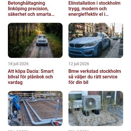
Betonghåltagning
Elinstallation i stockholm
linköping precision,
trygg, modern och
säkerhet och smarta
energieffektiv el i
lösningar i betong
vardagen
18 juli 2026
12 juli 2026
Att köpa Dacia: Smart
Bmw verkstad stockholm
bilval för plånbok och
så väljer du rätt service
vardag
för din bil