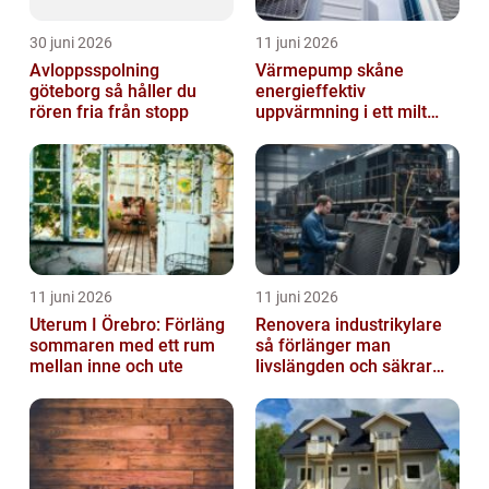
30 juni 2026
11 juni 2026
Avloppsspolning
Värmepump skåne
göteborg så håller du
energieffektiv
rören fria från stopp
uppvärmning i ett milt
klimat
11 juni 2026
11 juni 2026
Uterum I Örebro: Förläng
Renovera industrikylare
sommaren med ett rum
så förlänger man
mellan inne och ute
livslängden och säkrar
driften