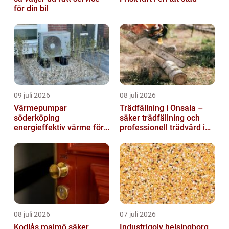
för din bil
09 juli 2026
08 juli 2026
Värmepumpar
Trädfällning i Onsala –
söderköping
säker trädfällning och
energieffektiv värme för
professionell trädvård i
hus och fritid
kustnära miljö
08 juli 2026
07 juli 2026
Kodlås malmö säker
Industrigolv helsingborg