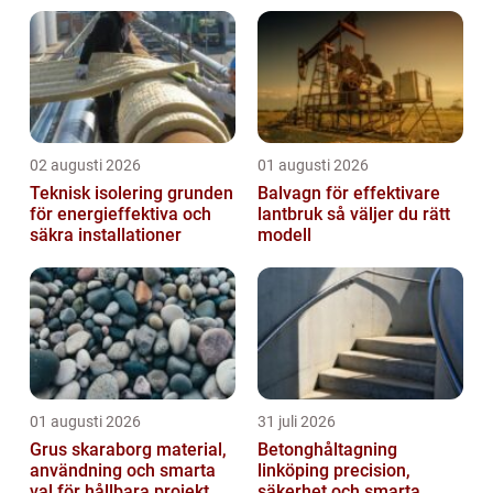
denna kontext spelar yrkesmå...
02 augusti 2026
01 augusti 2026
Teknisk isolering grunden
Balvagn för effektivare
för energieffektiva och
lantbruk så väljer du rätt
säkra installationer
modell
01 augusti 2026
31 juli 2026
Grus skaraborg material,
Betonghåltagning
användning och smarta
linköping precision,
val för hållbara projekt
säkerhet och smarta