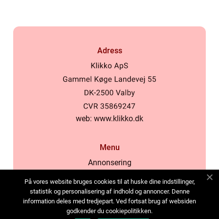
Adress
web:
www.klikko.dk
Menu
Annonsering
Om oss
På vores website bruges cookies til at huske dine indstillinger,
Cookies
statistik og personalisering af indhold og annoncer. Denne
information deles med tredjepart. Ved fortsat brug af websiden
Kontakta oss
godkender du cookiepolitikken.
Sitemap