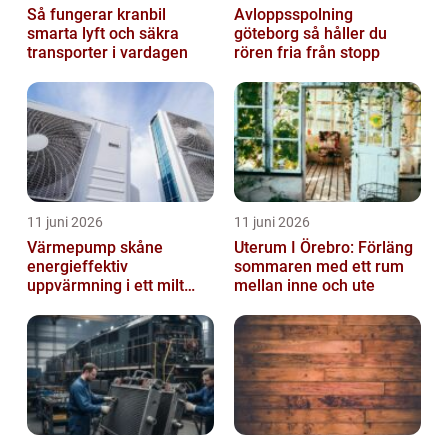
Så fungerar kranbil
Avloppsspolning
smarta lyft och säkra
göteborg så håller du
transporter i vardagen
rören fria från stopp
11 juni 2026
11 juni 2026
Värmepump skåne
Uterum I Örebro: Förläng
energieffektiv
sommaren med ett rum
uppvärmning i ett milt
mellan inne och ute
klimat