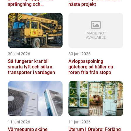
sprängning och
nästa projekt
markarbeten
30 juni 2026
30 juni 2026
Så fungerar kranbil
Avloppsspolning
smarta lyft och säkra
göteborg så håller du
transporter i vardagen
rören fria från stopp
11 juni 2026
11 juni 2026
Värmepump skåne
Uterum I Örebro: Förläng