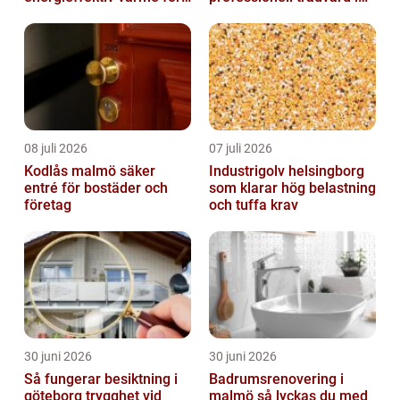
hus och fritid
kustnära miljö
08 juli 2026
07 juli 2026
Kodlås malmö säker
Industrigolv helsingborg
entré för bostäder och
som klarar hög belastning
företag
och tuffa krav
30 juni 2026
30 juni 2026
Så fungerar besiktning i
Badrumsrenovering i
göteborg trygghet vid
malmö så lyckas du med