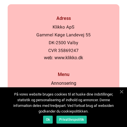
Adress
web:
www.klikko.dk
Menu
Annonsering
Om oss
På vores website bruges cookies til at huske dine indstillinger,
Cookies
statistik og personalisering af indhold og annoncer. Denne
information deles med tredjepart. Ved fortsat brug af websiden
Kontakta oss
godkender du cookiepolitikken.
Sitemap
Ok
Privatlivspolitik