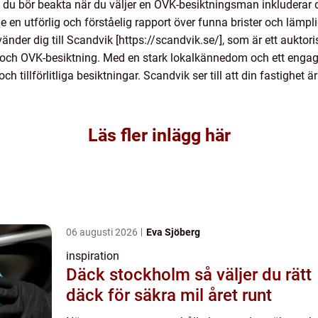
du bör beakta när du väljer en OVK-besiktningsman inkluderar de
e en utförlig och förståelig rapport över funna brister och lämpl
nder dig till Scandvik [https://scandvik.se/], som är ett aukto
 och OVK-besiktning. Med en stark lokalkännedom och ett engage
ch tillförlitliga besiktningar. Scandvik ser till att din fastighe
Läs fler inlägg här
06 augusti 2026
Eva Sjöberg
inspiration
Däck stockholm så väljer du rätt
däck för säkra mil året runt