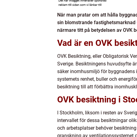
När man pratar om att hålla byggnad
sin blomstrande fastighetsmarknad o
närmare titt på betydelsen av OVK b
Vad är en OVK besik
OVK Besiktning, eller Obligatorisk Ve
Sverige. Besiktningens huvudsyfte är a
säker inomhusmiljö för byggnadens in
systemets renhet, buller och energifö
besiktning till att förbättra inomhus
OVK besiktning i St
I Stockholm, liksom i resten av Sveri
intervallet för dessa besiktningar ol
och arbetsplatser behöver besiktning
granskning av ventilationssystemet oc