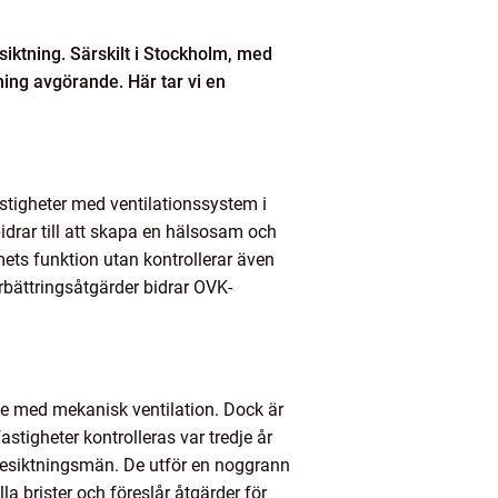
iktning. Särskilt i Stockholm, med
ing avgörande. Här tar vi en
astigheter med ventilationssystem i
bidrar till att skapa en hälsosam och
ets funktion utan kontrollerar även
örbättringsåtgärder bidrar OVK-
ade med mekanisk ventilation. Dock är
tigheter kontrolleras var tredje år
-besiktningsmän. De utför en noggrann
a brister och föreslår åtgärder för