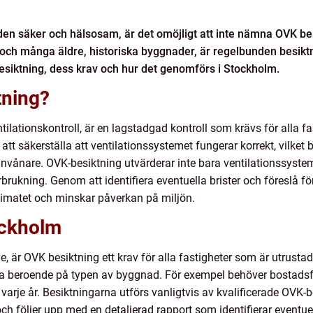
en säker och hälsosam, är det omöjligt att inte nämna OVK bes
ch många äldre, historiska byggnader, är regelbunden besiktn
esiktning, dess krav och hur det genomförs i Stockholm.
tning?
ntilationskontroll, är en lagstadgad kontroll som krävs för alla f
tt säkerställa att ventilationssystemet fungerar korrekt, vilket 
vånare. OVK-besiktning utvärderar inte bara ventilationssystem
rbrukning. Genom att identifiera eventuella brister och föreslå f
klimatet och minskar påverkan på miljön.
ockholm
ge, är OVK besiktning ett krav för alla fastigheter som är utrust
ika beroende på typen av byggnad. För exempel behöver bostadsfas
 varje år. Besiktningarna utförs vanligtvis av kvalificerade OVK
h följer upp med en detaljerad rapport som identifierar eventuell