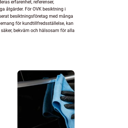
ras erfarenhet, referenser,
iga åtgärder. För OVK besiktning i
riserat besiktningsföretag med många
mang för kundtillfredsställelse, kan
t är säker, bekväm och hälsosam för alla