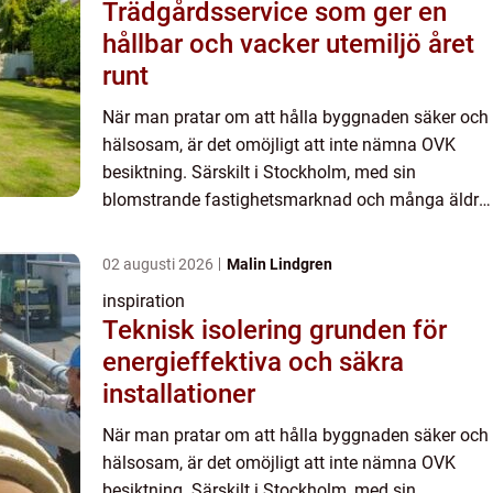
Trädgårdsservice som ger en
hållbar och vacker utemiljö året
runt
När man pratar om att hålla byggnaden säker och
hälsosam, är det omöjligt att inte nämna OVK
besiktning. Särskilt i Stockholm, med sin
blomstrande fastighetsmarknad och många äldre,
historiska byggn...
02 augusti 2026
Malin Lindgren
inspiration
Teknisk isolering grunden för
energieffektiva och säkra
installationer
När man pratar om att hålla byggnaden säker och
hälsosam, är det omöjligt att inte nämna OVK
besiktning. Särskilt i Stockholm, med sin