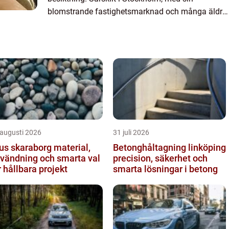
blomstrande fastighetsmarknad och många äldre,
historiska byggn...
 augusti 2026
31 juli 2026
s skaraborg material,
Betonghåltagning linköping
vändning och smarta val
precision, säkerhet och
r hållbara projekt
smarta lösningar i betong