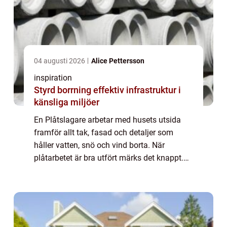
04 augusti 2026
Alice Pettersson
inspiration
Styrd borrning effektiv infrastruktur i
känsliga miljöer
En Plåtslagare arbetar med husets utsida
framför allt tak, fasad och detaljer som
håller vatten, snö och vind borta. När
plåtarbetet är bra utfört märks det knappt.
Huset ser harmoniskt ut, regn leds bort och
taket håller tätt i många år utan att krä...