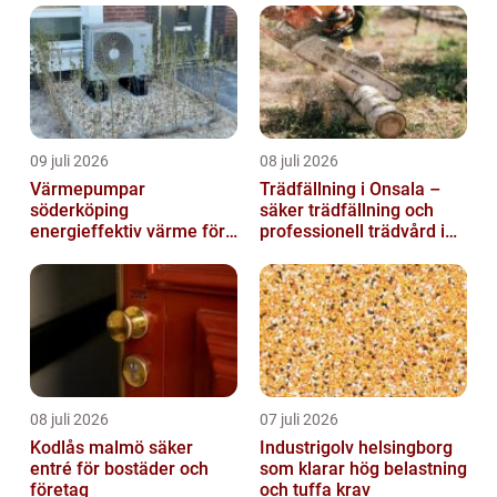
09 juli 2026
08 juli 2026
Värmepumpar
Trädfällning i Onsala –
söderköping
säker trädfällning och
energieffektiv värme för
professionell trädvård i
hus och fritid
kustnära miljö
08 juli 2026
07 juli 2026
Kodlås malmö säker
Industrigolv helsingborg
entré för bostäder och
som klarar hög belastning
företag
och tuffa krav