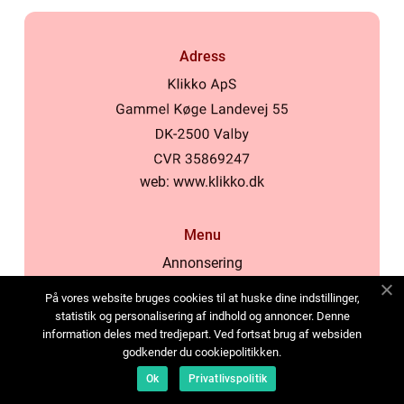
Adress
web:
www.klikko.dk
Menu
Annonsering
Om oss
På vores website bruges cookies til at huske dine indstillinger,
Cookies
statistik og personalisering af indhold og annoncer. Denne
information deles med tredjepart. Ved fortsat brug af websiden
Kontakta oss
godkender du cookiepolitikken.
Sitemap
Ok
Privatlivspolitik