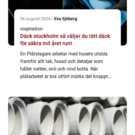
06 augusti 2026
Eva Sjöberg
inspiration
Däck stockholm så väljer du rätt däck
för säkra mil året runt
En Plåtslagare arbetar med husets utsida
framför allt tak, fasad och detaljer som
håller vatten, snö och vind borta. När
plåtarbetet är bra utfört märks det knappt.
Huset ser harmoniskt ut, regn leds bort och
taket håller tätt i många år utan att krä...