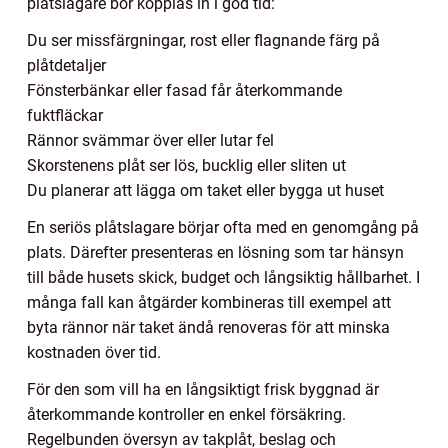
plåtslagare bör kopplas in i god tid:
Du ser missfärgningar, rost eller flagnande färg på
plåtdetaljer
Fönsterbänkar eller fasad får återkommande
fuktfläckar
Rännor svämmar över eller lutar fel
Skorstenens plåt ser lös, bucklig eller sliten ut
Du planerar att lägga om taket eller bygga ut huset
En seriös plåtslagare börjar ofta med en genomgång på
plats. Därefter presenteras en lösning som tar hänsyn
till både husets skick, budget och långsiktig hållbarhet. I
många fall kan åtgärder kombineras till exempel att
byta rännor när taket ändå renoveras för att minska
kostnaden över tid.
För den som vill ha en långsiktigt frisk byggnad är
återkommande kontroller en enkel försäkring.
Regelbunden översyn av takplåt, beslag och