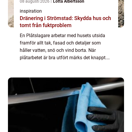
08 augusti 2026
Lotta Albertsson
inspiration
Dränering i Strömstad: Skydda hus och
tomt från fuktproblem
En Plåtslagare arbetar med husets utsida
framför allt tak, fasad och detaljer som
håller vatten, snö och vind borta. När
plåtarbetet är bra utfört märks det knappt.
Huset ser harmoniskt ut, regn leds bort och
taket håller tätt i många år utan att krä...