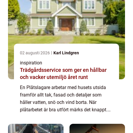
02 augusti 2026
Karl Lindgren
inspiration
Trädgårdsservice som ger en hållbar
och vacker utemiljö året runt
En Plåtslagare arbetar med husets utsida
framför allt tak, fasad och detaljer som
håller vatten, snö och vind borta. När
plåtarbetet är bra utfört märks det knappt.
Huset ser harmoniskt ut, regn leds bort och
taket håller tätt i många år utan att krä...