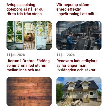
Avloppsspolning
Värmepump skåne
göteborg så håller du
energieffektiv
rören fria från stopp
uppvärmning i ett milt
klimat
11 juni 2026
11 juni 2026
Uterum I Örebro: Förläng
Renovera industrikylare
sommaren med ett rum
så förlänger man
mellan inne och ute
livslängden och säkrar
driften