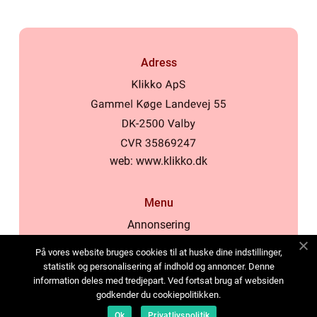
Adress
web:
www.klikko.dk
Menu
Annonsering
Om oss
På vores website bruges cookies til at huske dine indstillinger,
Cookies
statistik og personalisering af indhold og annoncer. Denne
information deles med tredjepart. Ved fortsat brug af websiden
Kontakta oss
godkender du cookiepolitikken.
Sitemap
Ok
Privatlivspolitik