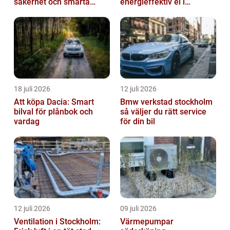
säkerhet och smarta
energieffektiv el i
lösningar i betong
vardagen
18 juli 2026
12 juli 2026
Att köpa Dacia: Smart
Bmw verkstad stockholm
bilval för plånbok och
så väljer du rätt service
vardag
för din bil
12 juli 2026
09 juli 2026
Ventilation i Stockholm:
Värmepumpar