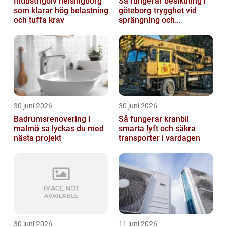
Industrigolv helsingborg
Så fungerar besiktning i
som klarar hög belastning
göteborg trygghet vid
och tuffa krav
sprängning och
markarbeten
30 juni 2026
30 juni 2026
Badrumsrenovering i
Så fungerar kranbil
malmö så lyckas du med
smarta lyft och säkra
nästa projekt
transporter i vardagen
30 juni 2026
11 juni 2026