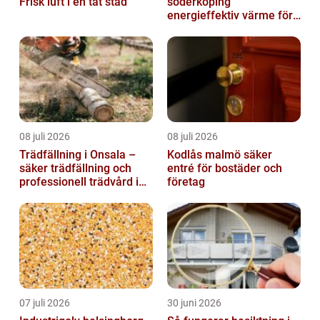
Frisk luft i en tät stad
söderköping
energieffektiv värme för
hus och fritid
08 juli 2026
08 juli 2026
Trädfällning i Onsala –
Kodlås malmö säker
säker trädfällning och
entré för bostäder och
professionell trädvård i
företag
kustnära miljö
07 juli 2026
30 juni 2026