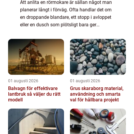
Att anlita en rörmokare är sällan något man
planerar långt i förväg. Ofta handlar det om
en droppande blandare, ett stopp i avloppet
eller en dusch som plötsligt bara ger
kallvatten. När en familj eller en
bostadsrättsförening söker rörmokare
Götebor...
01 augusti 2026
01 augusti 2026
Balvagn för effektivare
Grus skaraborg material,
lantbruk så väljer du rätt
användning och smarta
modell
val för hållbara projekt