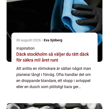
06 augusti 2026
Eva Sjöberg
inspiration
Däck stockholm så väljer du rätt däck
för säkra mil året runt
Att anlita en rörmokare är sällan något man
planerar långt i förväg. Ofta handlar det om
en droppande blandare, ett stopp i avloppet
eller en dusch som plötsligt bara ger
kallvatten. När en familj eller en
bostadsrättsförening söker rörmokare
Götebor...