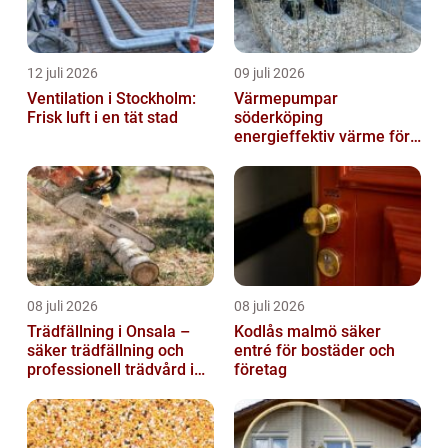
12 juli 2026
09 juli 2026
Ventilation i Stockholm:
Värmepumpar
Frisk luft i en tät stad
söderköping
energieffektiv värme för
hus och fritid
08 juli 2026
08 juli 2026
Trädfällning i Onsala –
Kodlås malmö säker
säker trädfällning och
entré för bostäder och
professionell trädvård i
företag
kustnära miljö