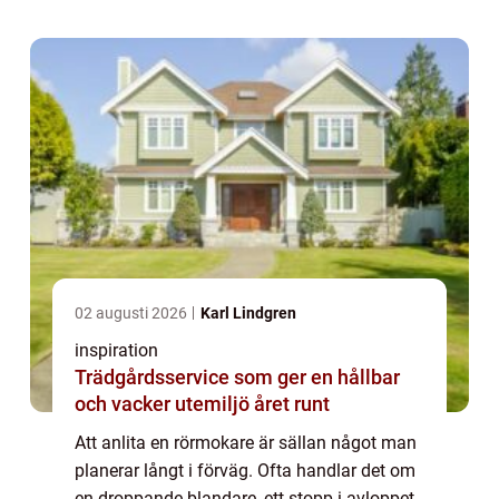
bostadsrättsförening söker rörmokare
Götebor...
02 augusti 2026
Karl Lindgren
inspiration
Trädgårdsservice som ger en hållbar
och vacker utemiljö året runt
Att anlita en rörmokare är sällan något man
planerar långt i förväg. Ofta handlar det om
en droppande blandare, ett stopp i avloppet