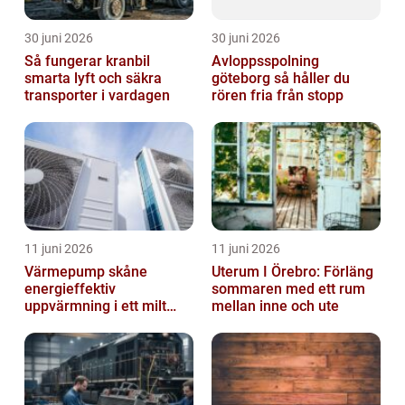
30 juni 2026
30 juni 2026
Så fungerar kranbil
Avloppsspolning
smarta lyft och säkra
göteborg så håller du
transporter i vardagen
rören fria från stopp
11 juni 2026
11 juni 2026
Värmepump skåne
Uterum I Örebro: Förläng
energieffektiv
sommaren med ett rum
uppvärmning i ett milt
mellan inne och ute
klimat