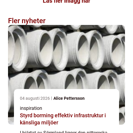
Läs fler inlägg här
Fler nyheter
04 augusti 2026
Alice Pettersson
inspiration
Styrd borrning effektiv infrastruktur i
känsliga miljöer
I hjärtat av Sörmland ligger den pittoreska