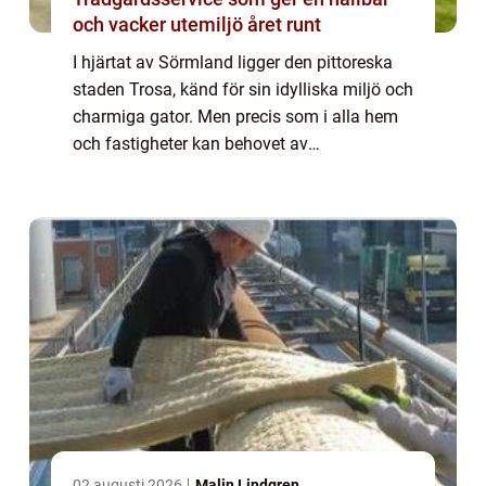
och vacker utemiljö året runt
I hjärtat av Sörmland ligger den pittoreska
staden Trosa, känd för sin idylliska miljö och
charmiga gator. Men precis som i alla hem
och fastigheter kan behovet av
professionella vvs-tjänster dyka upp när
man minst ...
02 augusti 2026
Malin Lindgren