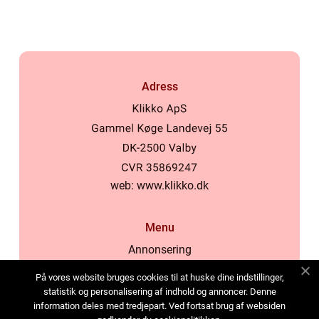
Adress
web:
www.klikko.dk
Menu
Annonsering
Om oss
På vores website bruges cookies til at huske dine indstillinger,
Cookies
statistik og personalisering af indhold og annoncer. Denne
information deles med tredjepart. Ved fortsat brug af websiden
Kontakta oss