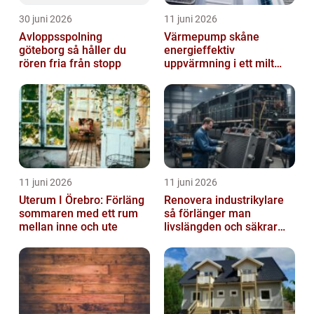
30 juni 2026
11 juni 2026
Avloppsspolning
Värmepump skåne
göteborg så håller du
energieffektiv
rören fria från stopp
uppvärmning i ett milt
klimat
11 juni 2026
11 juni 2026
Uterum I Örebro: Förläng
Renovera industrikylare
sommaren med ett rum
så förlänger man
mellan inne och ute
livslängden och säkrar
driften