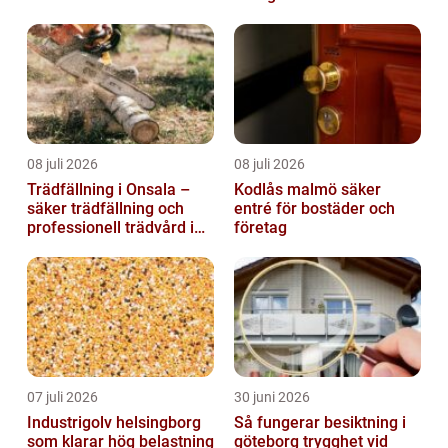
hus och fritid
08 juli 2026
08 juli 2026
Trädfällning i Onsala –
Kodlås malmö säker
säker trädfällning och
entré för bostäder och
professionell trädvård i
företag
kustnära miljö
07 juli 2026
30 juni 2026
Industrigolv helsingborg
Så fungerar besiktning i
som klarar hög belastning
göteborg trygghet vid