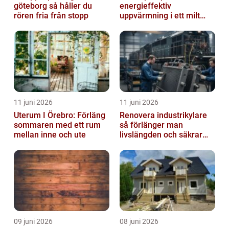
göteborg så håller du
energieffektiv
rören fria från stopp
uppvärmning i ett milt
klimat
11 juni 2026
11 juni 2026
Uterum I Örebro: Förläng
Renovera industrikylare
sommaren med ett rum
så förlänger man
mellan inne och ute
livslängden och säkrar
driften
09 juni 2026
08 juni 2026