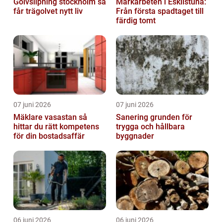
Golvslipning stockholm så
Markarbeten i Eskilstuna:
får trägolvet nytt liv
Från första spadtaget till
färdig tomt
07 juni 2026
07 juni 2026
Mäklare vasastan så
Sanering grunden för
hittar du rätt kompetens
trygga och hållbara
för din bostadsaffär
byggnader
06 juni 2026
06 juni 2026