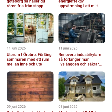
göteborg så håller du
energieffektiv
rören fria från stopp
uppvärmning i ett milt
klimat
11 juni 2026
11 juni 2026
Uterum I Örebro: Förläng
Renovera industrikylare
sommaren med ett rum
så förlänger man
mellan inne och ute
livslängden och säkrar
driften
09 juni 2026
08 juni 2026