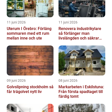
11 juni 2026
11 juni 2026
Uterum I Örebro: Förläng
Renovera industrikylare
sommaren med ett rum
så förlänger man
mellan inne och ute
livslängden och säkrar
driften
09 juni 2026
08 juni 2026
Golvslipning stockholm så
Markarbeten i Eskilstuna:
får trägolvet nytt liv
Från första spadtaget till
färdig tomt