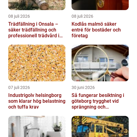
08 juli 2026
08 juli 2026
Trädfällning i Onsala –
Kodlås malmö säker
säker trädfällning och
entré för bostäder och
professionell trädvård i
företag
kustnära miljö
07 juli 2026
30 juni 2026
Industrigolv helsingborg
Så fungerar besiktning i
som klarar hög belastning
göteborg trygghet vid
och tuffa krav
sprängning och
markarbeten