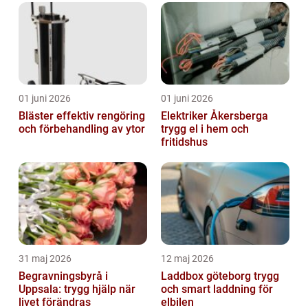
01 juni 2026
01 juni 2026
Bläster effektiv rengöring
Elektriker Åkersberga
och förbehandling av ytor
trygg el i hem och
fritidshus
31 maj 2026
12 maj 2026
Begravningsbyrå i
Laddbox göteborg trygg
Uppsala: trygg hjälp när
och smart laddning för
livet förändras
elbilen