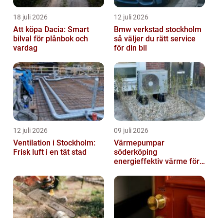
18 juli 2026
12 juli 2026
Att köpa Dacia: Smart
Bmw verkstad stockholm
bilval för plånbok och
så väljer du rätt service
vardag
för din bil
12 juli 2026
09 juli 2026
Ventilation i Stockholm:
Värmepumpar
Frisk luft i en tät stad
söderköping
energieffektiv värme för
hus och fritid