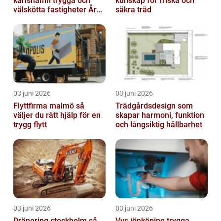
karlshamn trygga och
kunskap för friska och
välskötta fastigheter Året
säkra träd
runt
03 juni 2026
03 juni 2026
Flyttfirma malmö så
Trädgårdsdesign som
väljer du rätt hjälp för en
skapar harmoni, funktion
trygg flytt
och långsiktig hållbarhet
03 juni 2026
03 juni 2026
Dränering stockholm så
Vvs jönköping trygga