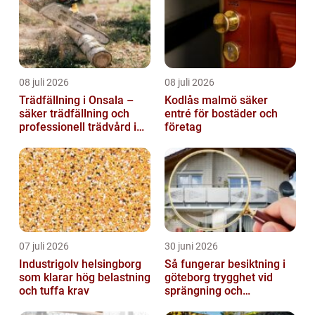
08 juli 2026
08 juli 2026
Trädfällning i Onsala –
Kodlås malmö säker
säker trädfällning och
entré för bostäder och
professionell trädvård i
företag
kustnära miljö
07 juli 2026
30 juni 2026
Industrigolv helsingborg
Så fungerar besiktning i
som klarar hög belastning
göteborg trygghet vid
och tuffa krav
sprängning och
markarbeten