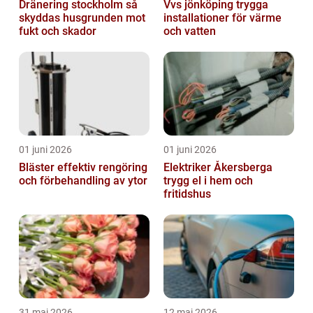
Dränering stockholm så
Vvs jönköping trygga
skyddas husgrunden mot
installationer för värme
fukt och skador
och vatten
01 juni 2026
01 juni 2026
Bläster effektiv rengöring
Elektriker Åkersberga
och förbehandling av ytor
trygg el i hem och
fritidshus
31 maj 2026
12 maj 2026