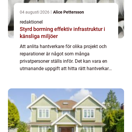
04 augusti 2026
Alice Pettersson
redaktionel
Styrd borrning effektiv infrastruktur i
känsliga miljöer
Att anlita hantverkare för olika projekt och
reparationer är något som många
privatpersoner ställs inför. Det kan vara en
utmanande uppgift att hitta rätt hantverkare
och säkerställa att arbetet utförs på ett
professionellt sätt. I denna artikel komm...