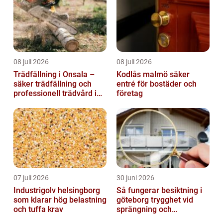
08 juli 2026
08 juli 2026
Trädfällning i Onsala –
Kodlås malmö säker
säker trädfällning och
entré för bostäder och
professionell trädvård i
företag
kustnära miljö
07 juli 2026
30 juni 2026
Industrigolv helsingborg
Så fungerar besiktning i
som klarar hög belastning
göteborg trygghet vid
och tuffa krav
sprängning och
markarbeten