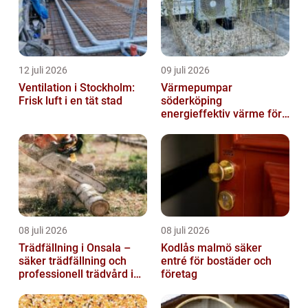
12 juli 2026
09 juli 2026
Ventilation i Stockholm:
Värmepumpar
Frisk luft i en tät stad
söderköping
energieffektiv värme för
hus och fritid
08 juli 2026
08 juli 2026
Trädfällning i Onsala –
Kodlås malmö säker
säker trädfällning och
entré för bostäder och
professionell trädvård i
företag
kustnära miljö