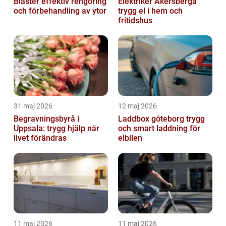
Bläster effektiv rengöring
Elektriker Åkersberga
och förbehandling av ytor
trygg el i hem och
fritidshus
31 maj 2026
12 maj 2026
Begravningsbyrå i
Laddbox göteborg trygg
Uppsala: trygg hjälp när
och smart laddning för
livet förändras
elbilen
11 maj 2026
11 maj 2026