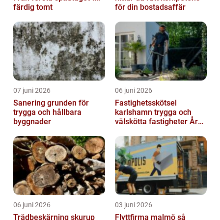
färdig tomt
för din bostadsaffär
07 juni 2026
06 juni 2026
Sanering grunden för
Fastighetsskötsel
trygga och hållbara
karlshamn trygga och
byggnader
välskötta fastigheter Året
runt
06 juni 2026
03 juni 2026
Trädbeskärning skurup
Flyttfirma malmö så