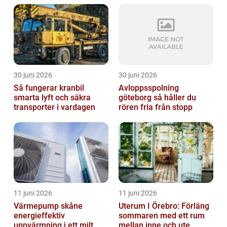
30 juni 2026
30 juni 2026
Så fungerar kranbil
Avloppsspolning
smarta lyft och säkra
göteborg så håller du
transporter i vardagen
rören fria från stopp
11 juni 2026
11 juni 2026
Värmepump skåne
Uterum I Örebro: Förläng
energieffektiv
sommaren med ett rum
uppvärmning i ett milt
mellan inne och ute