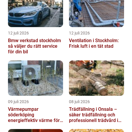
12 juli 2026
12 juli 2026
Bmw verkstad stockholm
Ventilation i Stockholm:
så väljer du rätt service
Frisk luft i en tät stad
för din bil
09 juli 2026
08 juli 2026
Värmepumpar
Trädfällning i Onsala –
söderköping
säker trädfällning och
energieffektiv värme för
professionell trädvård i
hus och fritid
kustnära miljö