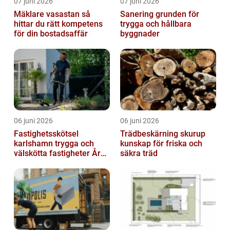
07 juni 2026
07 juni 2026
Mäklare vasastan så
Sanering grunden för
hittar du rätt kompetens
trygga och hållbara
för din bostadsaffär
byggnader
06 juni 2026
06 juni 2026
Fastighetsskötsel
Trädbeskärning skurup
karlshamn trygga och
kunskap för friska och
välskötta fastigheter Året
säkra träd
runt