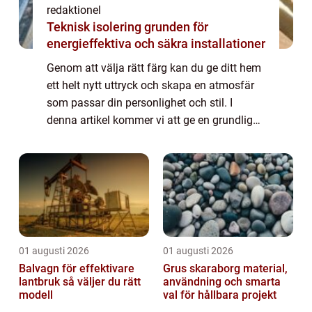
redaktionel
Teknisk isolering grunden för
energieffektiva och säkra installationer
Genom att välja rätt färg kan du ge ditt hem
ett helt nytt uttryck och skapa en atmosfär
som passar din personlighet och stil. I
denna artikel kommer vi att ge en grundlig
översikt över processen att byta färg på hus,
visa olika typer av färgbyte och...
01 augusti 2026
01 augusti 2026
Balvagn för effektivare
Grus skaraborg material,
lantbruk så väljer du rätt
användning och smarta
modell
val för hållbara projekt