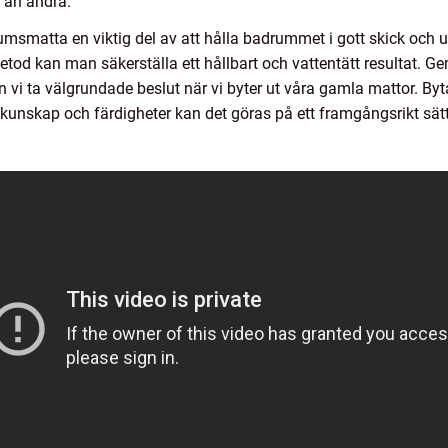
a än andra.
msmatta en viktig del av att hålla badrummet i gott skick och 
tod kan man säkerställa ett hållbart och vattentätt resultat. Ge
 vi ta välgrundade beslut när vi byter ut våra gamla mattor. By
 kunskap och färdigheter kan det göras på ett framgångsrikt sätt