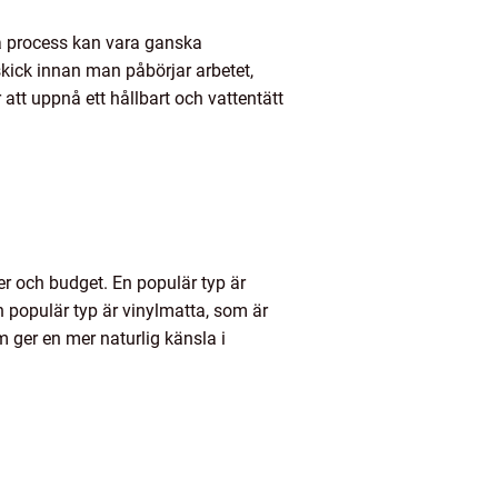
a process kan vara ganska
a skick innan man påbörjar arbetet,
 att uppnå ett hållbart och vattentätt
ser och budget. En populär typ är
an populär typ är vinylmatta, som är
m ger en mer naturlig känsla i