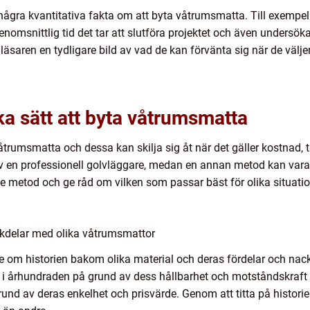
några kvantitativa fakta om att byta våtrumsmatta. Till exempel
nomsnittlig tid det tar att slutföra projektet och även undersöka
läsaren en tydligare bild av vad de kan förvänta sig när de välje
ka sätt att byta våtrumsmatta
våtrumsmatta och dessa kan skilja sig åt när det gäller kostnad, 
 en professionell golvläggare, medan en annan metod kan vara a
je metod och ge råd om vilken som passar bäst för olika situatio
ckdelar med olika våtrumsmattor
lite om historien bakom olika material och deras fördelar och nac
ärt i århundraden på grund av dess hållbarhet och motståndskraf
und av deras enkelhet och prisvärde. Genom att titta på historien