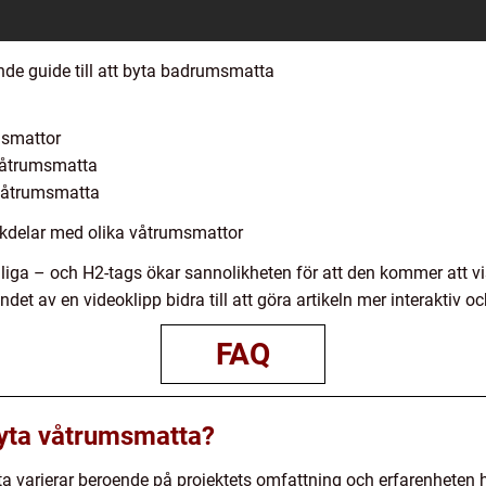
de guide till att byta badrumsmatta
msmattor
 våtrumsmatta
a våtrumsmatta
ckdelar med olika våtrumsmattor
liga – och H2-tags ökar sannolikheten för att den kommer att v
et av en videoklipp bidra till att göra artikeln mer interaktiv 
FAQ
 byta våtrumsmatta?
ta varierar beroende på projektets omfattning och erfarenheten h