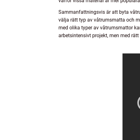
varför vissa material är mer populär
Sammanfattningsvis är att byta våtru
välja rätt typ av våtrumsmatta och me
med olika typer av våtrumsmattor kan
arbetsintensivt projekt, men med rätt