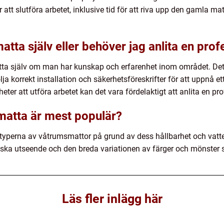
att slutföra arbetet, inklusive tid för att riva upp den gamla ma
tta själv eller behöver jag anlita en prof
tta själv om man har kunskap och erfarenhet inom området. Det 
 följa korrekt installation och säkerhetsföreskrifter för att uppnå
igheter att utföra arbetet kan det vara fördelaktigt att anlita en p
matta är mest populär?
 typerna av våtrumsmattor på grund av dess hållbarhet och vatten
tiska utseende och den breda variationen av färger och mönster s
Läs fler inlägg här