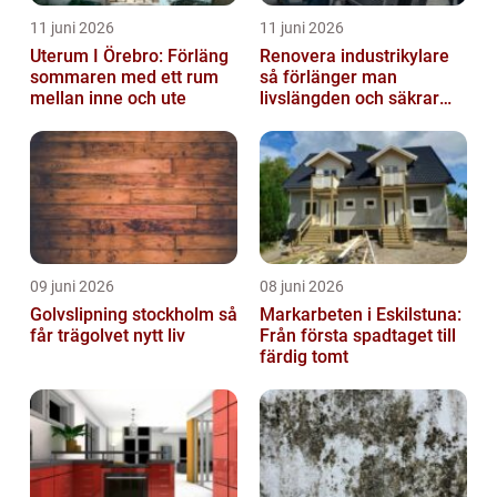
11 juni 2026
11 juni 2026
Uterum I Örebro: Förläng
Renovera industrikylare
sommaren med ett rum
så förlänger man
mellan inne och ute
livslängden och säkrar
driften
09 juni 2026
08 juni 2026
Golvslipning stockholm så
Markarbeten i Eskilstuna:
får trägolvet nytt liv
Från första spadtaget till
färdig tomt