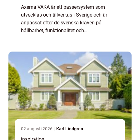
Axema VAKA är ett passersystem som
utvecklas och tillverkas i Sverige och är
anpassat efter de svenska kraven på
hållbarhet, funktionalitet och
användarvänlighet. Med Axema VAKA får du
en flexibel lösning so...
02 augusti 2026
Karl Lindgren
inspiration