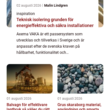
02 augusti 2026
Malin Lindgren
inspiration
Teknisk isolering grunden för
energieffektiva och säkra installationer
Axema VAKA är ett passersystem som
utvecklas och tillverkas i Sverige och är
anpassat efter de svenska kraven på
hållbarhet, funktionalitet och
användarvänlighet. Med Axema VAKA får du
en flexibel lösning so...
01 augusti 2026
01 augusti 2026
Balvagn för effektivare
Grus skaraborg material,
lantbruk så väljer du rätt
användning och smarta