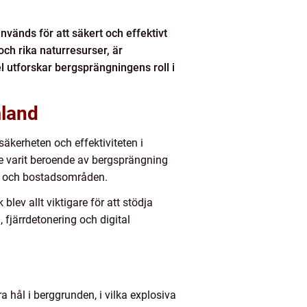
vänds för att säkert och effektivt
ch rika naturresurser, är
el utforskar bergsprängningens roll i
mland
äkerheten och effektiviteten i
e varit beroende av bergsprängning
gar och bostadsområden.
ev allt viktigare för att stödja
 fjärrdetonering och digital
hål i berggrunden, i vilka explosiva