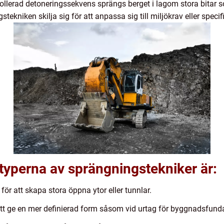
llerad detoneringssekvens sprängs berget i lagom stora bitar s
ekniken skilja sig för att anpassa sig till miljökrav eller specif
typerna av sprängningstekniker är:
r att skapa stora öppna ytor eller tunnlar.
 att ge en mer definierad form såsom vid urtag för byggnadsfunda