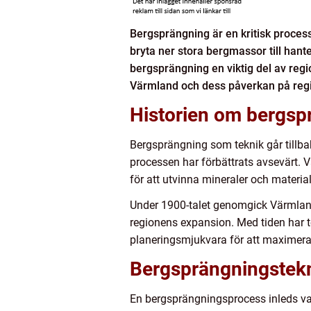
Bergsprängning är en kritisk process
bryta ner stora bergmassor till hant
bergsprängning en viktig del av regio
Värmland och dess påverkan på reg
Historien om bergsp
Bergsprängning som teknik går tillbak
processen har förbättrats avsevärt. 
för att utvinna mineraler och materia
Under 1900-talet genomgick Värmland e
regionens expansion. Med tiden har te
planeringsmjukvara för att maximera
Bergsprängningstek
En bergsprängningsprocess inleds van