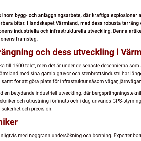
 inom bygg- och anläggningsarbete, där kraftiga explosioner an
erbara bitar. I landskapet Värmland, med dess robusta terräng o
nens industriella och infrastrukturella utveckling. Denna artik
ionens framsteg.
rängning och dess utveckling i Vär
a till 1600-talet, men det är under de senaste decennierna som s
Värmland med sina gamla gruvor och stenbrottsindustri har läng
l samt för att göra plats för infrastruktur såsom vägar, järnvä
n betydande industriell utveckling, där bergsprängningsteknik bl
kniker och utrustning förfinats och i dag används GPS-styrning,
 säkerhet och precision.
niker
ligtvis med noggrann undersökning och borrning. Experter borra 