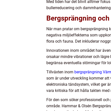
Med tiden har det blivit alltmer foku
bullerreducering och dammhantering 
Bergsprängning och 
När man pratar om bergsprängning k
negativa miljöeffekterna som uppkomme
flora och fauna. Det inkluderar nogg
Innovationen inom området har även le
orsakar mindre vibrationer och lägre b
begränsa eventuella störningar för l
Tillväxten inom
bergsprängning Vär
som är under utveckling kommer att 
elektroniska tändsystem, vilket ger ä
vara kritiska för att hålla takten med
För den som söker professionell och p
område. Hammar & Olsén Bergsprängni