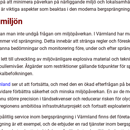
s på att minimera påverkan på närliggande miljö och lokalsamhäll
är viktiga aspekter som beaktas i den moderna bergsprängning
miljön
an man inte undgå frågan om miljöpåverkan. I Värmland har ma
r vid sprängning. Detta innebär att stränga regler och föreskrift
ranna bedömningar och monitorering före, under och efter sprä
tt till utveckling av miljövänligare explosiva material och tekni
ullernivåer. Åtgärder som restriktioner gällande tidpunkter för sp
okalbefolkningen.
mland
ser ut att fortsätta, och med den en ökad efterfrågan på b
vidare förbättra säkerhet och minska miljöpåverkan. En av de 
nnu större precision i tändsekvenser och reducerar risken för o
 regionens ambitiösa infrastrukturprojekt och fortsatt exploateri
ålitlig service inom bergsprängning i Värmland finns det företag
ng är ett exempel, och de erbjuder en rad tjänster inom berg