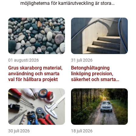
möjligheterna för karriärutveckling är stora.
Som elektriker har du möjligheten att arbeta
med allt från install...
01 augusti 2026
31 juli 2026
Grus skaraborg material,
Betonghåltagning
användning och smarta
linköping precision,
val för hållbara projekt
säkerhet och smarta
lösningar i betong
30 juli 2026
18 juli 2026