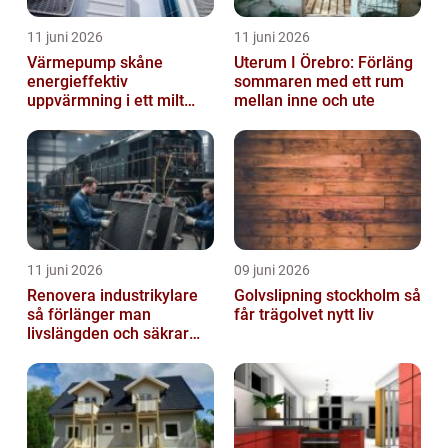
11 juni 2026
11 juni 2026
Värmepump skåne
Uterum I Örebro: Förläng
energieffektiv
sommaren med ett rum
uppvärmning i ett milt
mellan inne och ute
klimat
11 juni 2026
09 juni 2026
Renovera industrikylare
Golvslipning stockholm så
så förlänger man
får trägolvet nytt liv
livslängden och säkrar
driften