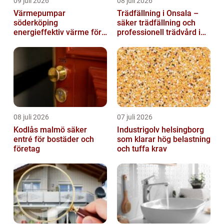
09 juli 2026
08 juli 2026
Värmepumpar
Trädfällning i Onsala –
söderköping
säker trädfällning och
energieffektiv värme för
professionell trädvård i
hus och fritid
kustnära miljö
08 juli 2026
07 juli 2026
Kodlås malmö säker
Industrigolv helsingborg
entré för bostäder och
som klarar hög belastning
företag
och tuffa krav