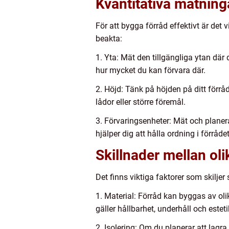
Kvantitativa mätning
För att bygga förråd effektivt är det
beakta:
1. Yta: Mät den tillgängliga ytan där
hur mycket du kan förvara där.
2. Höjd: Tänk på höjden på ditt förråd
lådor eller större föremål.
3. Förvaringsenheter: Mät och planera
hjälper dig att hålla ordning i förråde
Skillnader mellan oli
Det finns viktiga faktorer som skilje
1. Material: Förråd kan byggas av olik
gäller hållbarhet, underhåll och esteti
2. Isolering: Om du planerar att lagr