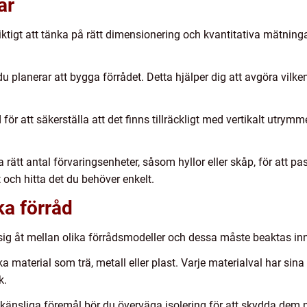
ar
 viktigt att tänka på rätt dimensionering och kvantitativa mätnin
 du planerar att bygga förrådet. Detta hjälper dig att avgöra vil
 för att säkerställa att det finns tillräckligt med vertikalt utry
 rätt antal förvaringsenheter, såsom hyllor eller skåp, för att p
t och hitta det du behöver enkelt.
ka förråd
r sig åt mellan olika förrådsmodeller och dessa måste beaktas in
a material som trä, metall eller plast. Varje materialval har sin
k.
a känsliga föremål bör du överväga isolering för att skydda dem