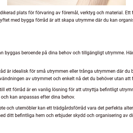
ikerad plats för förvaring av föremål, verktyg och material. Ett 
m. Syftet med bygga förråd är att skapa utrymme där du kan organi
kan byggas beroende på dina behov och tillgängligt utrymme. Hä
rråd är idealisk för små utrymmen eller trånga utrymmen där du b
ndningen av utrymmet och enkelt nå det du behöver utan att fl
ll ett förråd är en vanlig lösning för att utnyttja befintligt utry
 och kan anpassas efter dina behov.
te och utemöbler kan ett trädgårdsförråd vara det perfekta alte
 med ditt befintliga hem och erbjuder skydd och organisering av