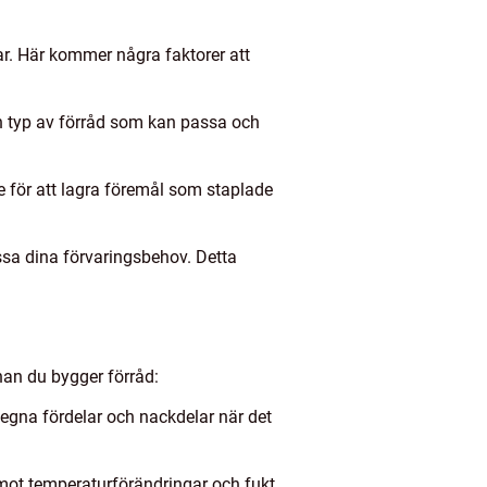
gar. Här kommer några faktorer att
ken typ av förråd som kan passa och
mme för att lagra föremål som staplade
assa dina förvaringsbehov. Detta
nan du bygger förråd:
a egna fördelar och nackdelar när det
 mot temperaturförändringar och fukt.