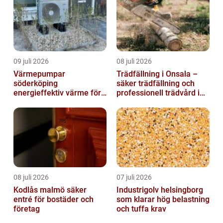
09 juli 2026
08 juli 2026
Värmepumpar
Trädfällning i Onsala –
söderköping
säker trädfällning och
energieffektiv värme för
professionell trädvård i
hus och fritid
kustnära miljö
08 juli 2026
07 juli 2026
Kodlås malmö säker
Industrigolv helsingborg
entré för bostäder och
som klarar hög belastning
företag
och tuffa krav