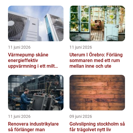
11 juni 2026
11 juni 2026
Värmepump skåne
Uterum I Örebro: Förläng
energieffektiv
sommaren med ett rum
uppvärmning i ett milt
mellan inne och ute
klimat
11 juni 2026
09 juni 2026
Renovera industrikylare
Golvslipning stockholm så
så förlänger man
får trägolvet nytt liv