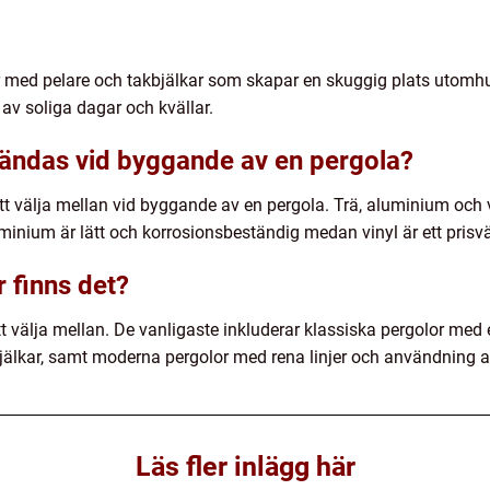
r med pelare och takbjälkar som skapar en skuggig plats utomhu
av soliga dagar och kvällar.
vändas vid byggande av en pergola?
att välja mellan vid byggande av en pergola. Trä, aluminium och v
minium är lätt och korrosionsbeständig medan vinyl är ett prisvä
r finns det?
att välja mellan. De vanligaste inkluderar klassiska pergolor med
älkar, samt moderna pergolor med rena linjer och användning a
Läs fler inlägg här