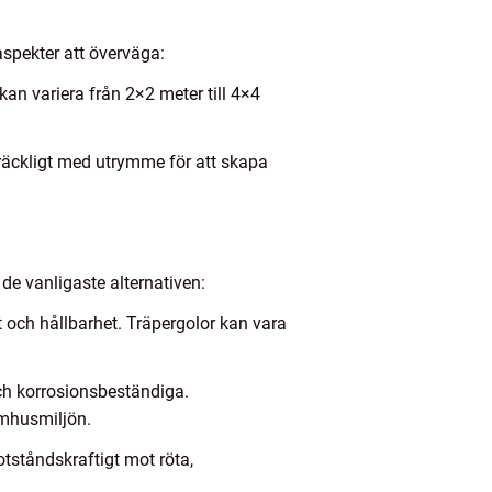
aspekter att överväga:
kan variera från 2×2 meter till 4×4
lräckligt med utrymme för att skapa
 de vanligaste alternativen:
t och hållbarhet. Träpergolor kan vara
och korrosionsbeständiga.
tomhusmiljön.
motståndskraftigt mot röta,