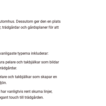
s utomhus. Dessutom ger den en plats
r, trädgårdar och gårdsplaner för att
 vanligaste typerna inkluderar:
yra pelare och takbjälkar som bildar
trädgårdar.
elare och takbjälkar som skapar en
ljön.
 vanligtvis rent skurna linjer,
gant touch till trädgården.