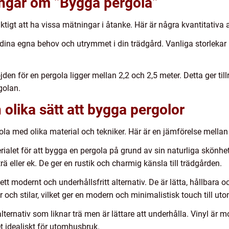
ingar om ”Bygga pergola”
ktigt att ha vissa mätningar i åtanke. Här är några kvantitativa 
 dina egna behov och utrymmet i din trädgård. Vanliga storlekar 
en för en pergola ligger mellan 2,2 och 2,5 meter. Detta ger til
golan.
 olika sätt att bygga pergolor
gola med olika material och tekniker. Här är en jämförelse mellan
rialet för att bygga en pergola på grund av sin naturliga skönhe
rä eller ek. De ger en rustik och charmig känsla till trädgården.
t modernt och underhållsfritt alternativ. De är lätta, hållbara 
r och stilar, vilket ger en modern och minimalistisk touch till u
 alternativ som liknar trä men är lättare att underhålla. Vinyl är 
et idealiskt för utomhusbruk.