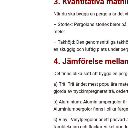
3. Kvantitativa mätn
När du ska bygga en pergola är det vi
– Storlek: Pergolans storlek beror på
meter.
– Takhöjd: Den genomsnittliga takhöjd
en skuggig och luftig plats under per
4. Jämförelse mellan
Det finns olika sätt att bygga en per
a) Trä: Trä är det mest populära mate
gjorda av tryckimpregnerat trä, cedert
b) Aluminium: Aluminiumpergolor är et
Aluminiumpergolor finns i olika färge
c) Vinyl: Vinylpergolor är ett prisvärt
färgblekning och fläckar, vilket gör d