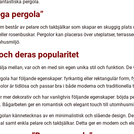
antastiska pergola.
gga pergola”
som består av pelare och takbjälkar som skapar en skuggig plat
ller rosenbuskar. Pergolor kan placeras över uteplatser, terrasse
mhusmiljö.
 och deras popularitet
välja mellan, var och en med sin egen unika stil och funktion. De
gola har följande egenskaper: fyrkantig eller rektangulär form, f
golor är tidlösa och passar bra i både moderna och traditionella 
r mer dekorativ och har vanligtvis följande egenskaper: böjda p
n. Bågarbeten ger en romantisk och elegant touch till utomhusmi
lan kännetecknas av en minimalistisk och slående design. De har
l samt enkla pelare och takbjälkar. Detta ger en modern och ele