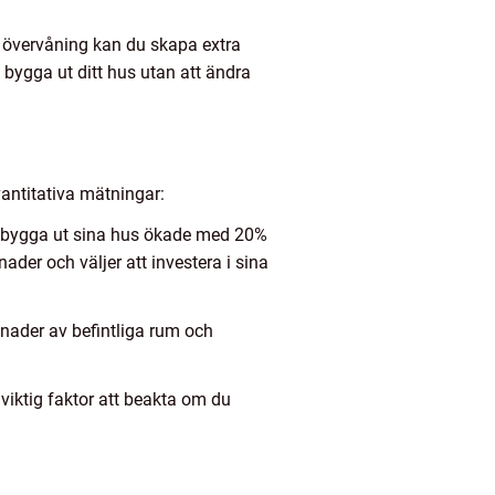
d övervåning kan du skapa extra
bygga ut ditt hus utan att ändra
vantitativa mätningar:
tt bygga ut sina hus ökade med 20%
der och väljer att investera i sina
gnader av befintliga rum och
viktig faktor att beakta om du