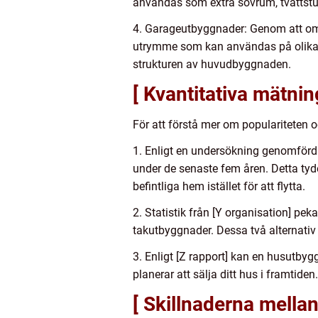
användas som extra sovrum, tvättstu
4. Garageutbyggnader: Genom att omva
utrymme som kan användas på olika sä
strukturen av huvudbyggnaden.
[ Kvantitativa mätn
För att förstå mer om populariteten o
1. Enligt en undersökning genomförd 
under de senaste fem åren. Detta tyde
befintliga hem istället för att flytta.
2. Statistik från [Y organisation] pe
takutbyggnader. Dessa två alternati
3. Enligt [Z rapport] kan en husutbyg
planerar att sälja ditt hus i framtiden.
[ Skillnaderna mella