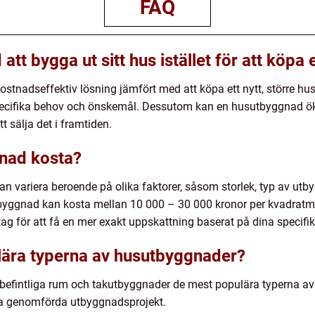
FAQ
tt bygga ut sitt hus istället för att köpa e
kostnadseffektiv lösning jämfört med att köpa ett nytt, större hu
pecifika behov och önskemål. Dessutom kan en husutbyggnad öka
t sälja det i framtiden.
nad kosta?
 variera beroende på olika faktorer, såsom storlek, typ av utb
byggnad kan kosta mellan 10 000 – 30 000 kronor per kvadratmete
etag för att få en mer exakt uppskattning baserat på dina specifi
lära typerna av husutbyggnader?
 av befintliga rum och takutbyggnader de mest populära typerna 
lla genomförda utbyggnadsprojekt.