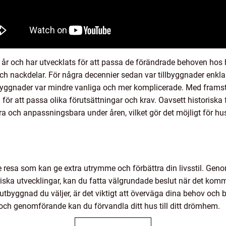
r och har utvecklats för att passa de förändrade behoven hos h
h nackdelar. För några decennier sedan var tillbyggnader enklar
yggnader var mindre vanliga och mer komplicerade. Med framst
ga för att passa olika förutsättningar och krav. Oavsett historiska
ra och anpassningsbara under åren, vilket gör det möjligt för h
 resa som kan ge extra utrymme och förbättra din livsstil. Genom
iska utvecklingar, kan du fatta välgrundade beslut när det komm
tbyggnad du väljer, är det viktigt att överväga dina behov och bu
 och genomförande kan du förvandla ditt hus till ditt drömhem.