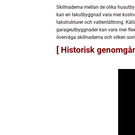
Skillnaderna mellan de olika husutby
kan en takutbyggnad vara mer kostnad
takstrukturer och vattentättning. K
garageutbyggnader kan vara mer flexi
överväga skillnaderna och vilken so
[ Historisk genomgå