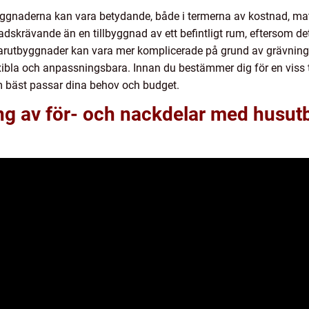
ggnaderna kan vara betydande, både i termerna av kostnad, mate
skrävande än en tillbyggnad av ett befintligt rum, eftersom det 
ällarutbyggnader kan vara mer komplicerade på grund av grävnin
bla och anpassningsbara. Innan du bestämmer dig för en viss ty
m bäst passar dina behov och budget.
ng av för- och nackdelar med husut