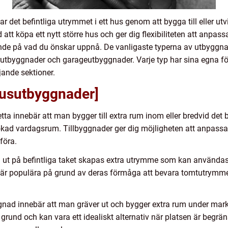
det befintliga utrymmet i ett hus genom att bygga till eller utv
att köpa ett nytt större hus och ger dig flexibiliteten att anpas
oende på vad du önskar uppnå. De vanligaste typerna av utbyggna
arutbyggnader och garageutbyggnader. Varje typ har sina egna för
jande sektioner.
husutbyggnader]
tta innebär att man bygger till extra rum inom eller bredvid det b
ökad vardagsrum. Tillbyggnader ger dig möjligheten att anpassa 
föra.
t på befintliga taket skapas extra utrymme som kan användas ti
r är populära på grund av deras förmåga att bevara tomtutrymm
nad innebär att man gräver ut och bygger extra rum under markni
grund och kan vara ett idealiskt alternativ när platsen är begr