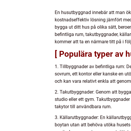
En husutbyggnad innebär att man ökar 
kostnadseffektiv lösning jämfört med 
bygga ut ditt hus på olika sätt, ber
befintliga rum, takutbyggnader, käll
kommer att ta en närmare titt på i föl
[ Populära typer av 
1. Tillbyggnader av befintliga rum: De
sovrum, ett kontor eller kanske en ut
och kan vara relativt enkla att genom
2. Takutbyggnader: Genom att bygga u
studio eller ett gym. Takutbyggnade
takytor till användbara rum.
3. Källarutbyggnader: En källarutbygg
boytan utan att behöva utöka husets 