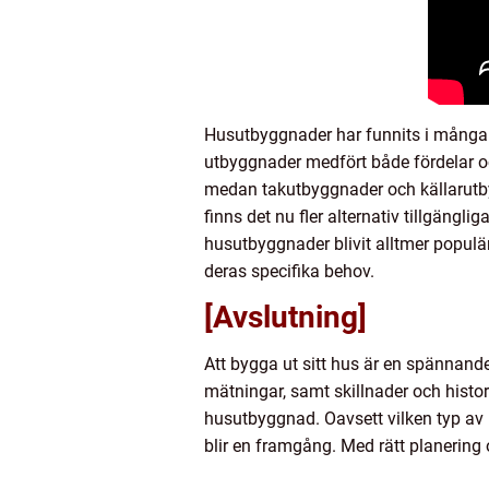
Husutbyggnader har funnits i många å
utbyggnader medfört både fördelar oc
medan takutbyggnader och källarutb
finns det nu fler alternativ tillgängli
husutbyggnader blivit alltmer populä
deras specifika behov.
[Avslutning]
Att bygga ut sitt hus är en spännande
mätningar, samt skillnader och histor
husutbyggnad. Oavsett vilken typ av u
blir en framgång. Med rätt planering