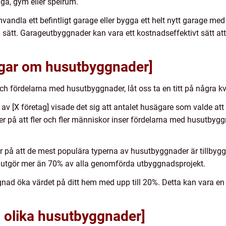
ga, gym eller spelrum.
ndla ett befintligt garage eller bygga ett helt nytt garage me
tt. Garageutbyggnader kan vara ett kostnadseffektivt sätt att 
ingar om husutbyggnader]
ch fördelarna med husutbyggnader, låt oss ta en titt på några k
av [X företag] visade det sig att antalet husägare som valde a
r på att fler och fler människor inser fördelarna med husutbyggna
kar på att de mest populära typerna av husutbyggnader är tillbyg
v utgör mer än 70% av alla genomförda utbyggnadsprojekt.
gnad öka värdet på ditt hem med upp till 20%. Detta kan vara en 
n olika husutbyggnader]