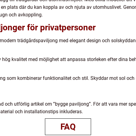
 en plats där du kan koppla av och njuta av utomhuslivet. Genom 
 lugn och avkoppling.
jonger för privatpersoner
ch modern trädgårdspaviljong med elegant design och solskyddand
av hög kvalitet med möjlighet att anpassa storleken efter dina be
jong som kombinerar funktionalitet och stil. Skyddar mot sol oc
d och utförlig artikel om ”bygge paviljong”. För att vara mer spec
terial och installationstips inkluderas.
FAQ