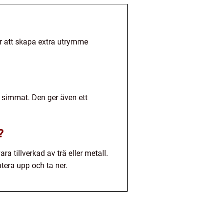
r att skapa extra utrymme
a simmat. Den ger även ett
?
a tillverkad av trä eller metall.
ntera upp och ta ner.