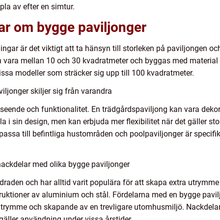
pla av efter en simtur.
ar om bygge paviljonger
ingar är det viktigt att ta hänsyn till storleken på paviljongen 
 vara mellan 10 och 30 kvadratmeter och byggas med material s
issa modeller som sträcker sig upp till 100 kvadratmeter.
ljonger skiljer sig från varandra
utseende och funktionalitet. En trädgårdspaviljong kan vara dekor
la i sin design, men kan erbjuda mer flexibilitet när det gäller 
passa till befintliga hustområden och poolpaviljonger är specifik
nackdelar med olika bygge paviljonger
draden och har alltid varit populära för att skapa extra utrymm
struktioner av aluminium och stål. Fördelarna med en bygge pavi
sutrymme och skapande av en trevligare utomhusmiljö. Nackdela
gäller användning under vissa årstider.