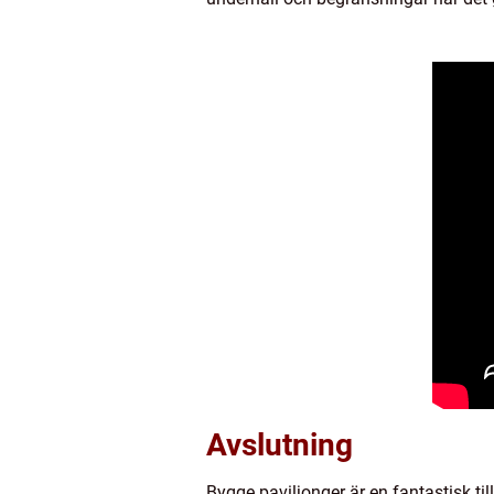
Avslutning
Bygge paviljonger är en fantastisk ti