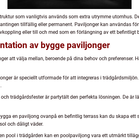
 struktur som vanligtvis används som extra utrymme utomhus. D
antingen tillfällig eller permanent. Paviljonger kan användas 
koppling eller till och med som en förlängning av ett befintlig
ntation av bygge paviljonger
onger att välja mellan, beroende på dina behov och preferenser. 
onger är speciellt utformade för att integreras i trädgårdsmiljön
.
g och trädgårdsfester är partytält den perfekta lösningen. De är 
.
ygga en paviljong ovanpå en befintlig terrass kan du skapa ett
sol och dåligt väder.
n pool i trädgården kan en poolpaviljong vara ett utmärkt tilläg