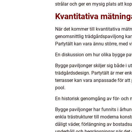
strålar och ger en mysig plats att kop
Kvantitativa mätning
När det kommer till kvantitativa mätn
genomsnittlig trädgårdspaviljong kan
Partytält kan vara ännu större, med v
En diskussion om hur olika bygge pavi
Bygge paviljonger skiljer sig både i 
trädgårdsdesign. Partytält är mer enk
terrasser kan vara anpassade för att 
pool.
En historisk genomgång av för- och 
Bygge paviljonger har funnits i århun
enkla trästrukturer till moderna kon
dåligt väder, förlängning av bostad
underhåll och begränsningar när det 