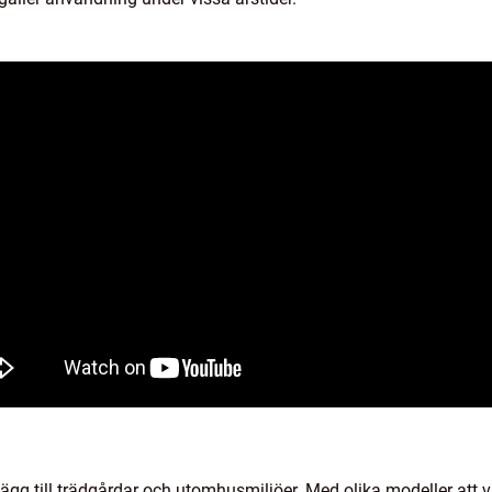
llägg till trädgårdar och utomhusmiljöer. Med olika modeller att