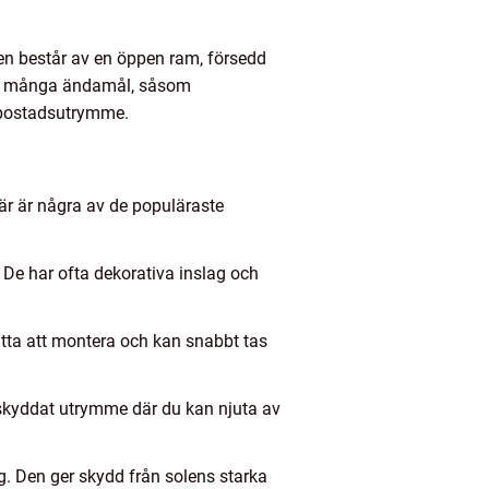
en består av en öppen ram, försedd
för många ändamål, såsom
t bostadsutrymme.
Här är några av de populäraste
. De har ofta dekorativa inslag och
lätta att montera och kan snabbt tas
 skyddat utrymme där du kan njuta av
g. Den ger skydd från solens starka