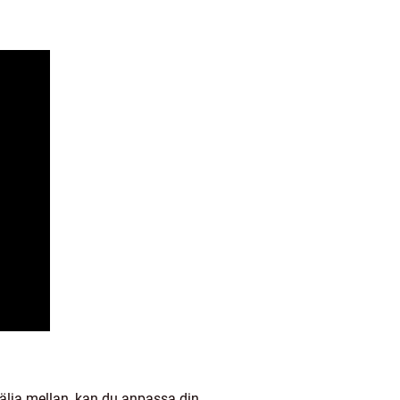
 välja mellan, kan du anpassa din