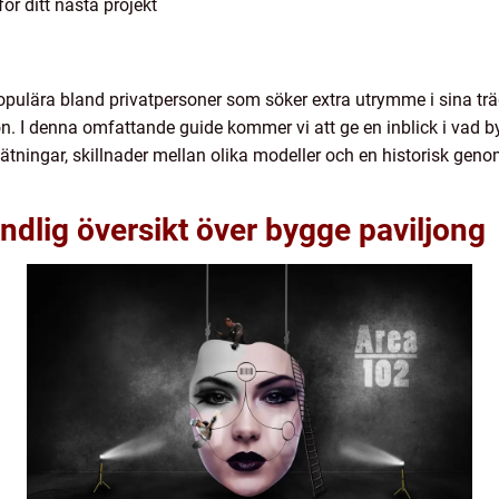
ör ditt nästa projekt
populära bland privatpersoner som söker extra utrymme i sina träd
. I denna omfattande guide kommer vi att ge en inblick i vad byg
mätningar, skillnader mellan olika modeller och en historisk gen
ndlig översikt över bygge paviljong