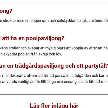
jong?
nde struktur med en öppen ram och solskyddande tak, används fö
 att ha en poolpaviljong?
ens strålar och skapar en mysig plats att koppla av efter att h
h skyddar poolen från skräp och löv.
an en trädgårdspaviljong och ett partytält
 mer dekorativ, utformad för att passa in i trädgården och kan var
ch används vanligtvis för tillfälliga evenemang, det är lätt att mo
Läs fler inlägg här