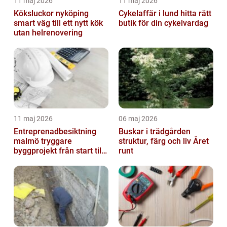
11 maj 2026
11 maj 2026
Köksluckor nyköping
Cykelaffär i lund hitta rätt
smart väg till ett nytt kök
butik för din cykelvardag
utan helrenovering
11 maj 2026
06 maj 2026
Entreprenadbesiktning
Buskar i trädgården
malmö tryggare
struktur, färg och liv Året
byggprojekt från start till
runt
mål