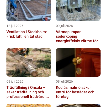
12 juli 2026
09 juli 2026
Ventilation i Stockholm:
Värmepumpar
Frisk luft i en tät stad
söderköping
energieffektiv värme för
hus och fritid
08 juli 2026
08 juli 2026
Trädfällning i Onsala –
Kodlås malmö säker
säker trädfällning och
entré för bostäder och
professionell trädvård i
företag
kustnära miljö