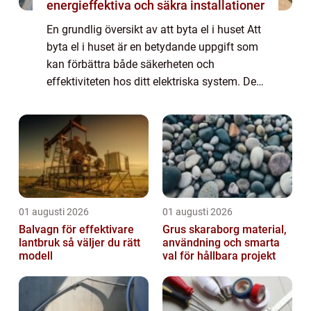
energieffektiva och säkra installationer
En grundlig översikt av att byta el i huset Att
byta el i huset är en betydande uppgift som
kan förbättra både säkerheten och
effektiviteten hos ditt elektriska system. Det
innebär att byta ut gamla och osäkra
elkomponenter mot moderna och säkrare
al...
01 augusti 2026
01 augusti 2026
Balvagn för effektivare
Grus skaraborg material,
lantbruk så väljer du rätt
användning och smarta
modell
val för hållbara projekt