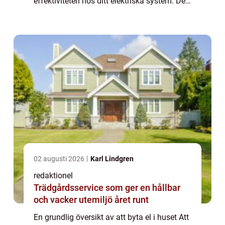
effektiviteten hos ditt elektriska system. Det
innebär att byta ut gamla och osäkra
elkomponenter mot moderna och säkrare
al...
02 augusti 2026
Karl Lindgren
redaktionel
Trädgårdsservice som ger en hållbar
och vacker utemiljö året runt
En grundlig översikt av att byta el i huset Att