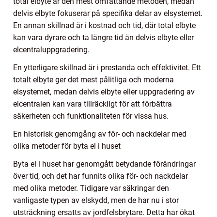
total elbyte är den mest omfattande metoden, medan
delvis elbyte fokuserar på specifika delar av elsystemet.
En annan skillnad är i kostnad och tid, där total elbyte
kan vara dyrare och ta längre tid än delvis elbyte eller
elcentraluppgradering.
En ytterligare skillnad är i prestanda och effektivitet. Ett
totalt elbyte ger det mest pålitliga och moderna
elsystemet, medan delvis elbyte eller uppgradering av
elcentralen kan vara tillräckligt för att förbättra
säkerheten och funktionaliteten för vissa hus.
En historisk genomgång av för- och nackdelar med
olika metoder för byta el i huset
Byta el i huset har genomgått betydande förändringar
över tid, och det har funnits olika för- och nackdelar
med olika metoder. Tidigare var säkringar den
vanligaste typen av elskydd, men de har nu i stor
utsträckning ersatts av jordfelsbrytare. Detta har ökat