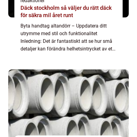
redaktionel
Däck stockholm så väljer du rätt däck
för säkra mil året runt
Byta handtag altandörr – Uppdatera ditt
utrymme med stil och funktionalitet
Inledning: Det är fantastiskt att se hur små
detaljer kan förändra helhetsintrycket av ett
rum eller en byggnad. En sådan detalj är
handtaget till din altandörr, ett fö...