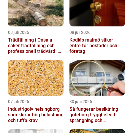
08 juli 2026
08 juli 2026
Trädfällning i Onsala –
Kodlås malmö säker
säker trädfällning och
entré för bostäder och
professionell trädvård i
företag
kustnära miljö
07 juli 2026
30 juni 2026
Industrigolv helsingborg
Så fungerar besiktning i
som klarar hög belastning
göteborg trygghet vid
och tuffa krav
sprängning och
markarbeten