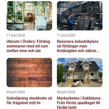
11 juni 2026
11 juni 2026
Uterum I Örebro: Förläng
Renovera industrikylare
sommaren med ett rum
så förlänger man
mellan inne och ute
livslängden och säkrar
driften
09 juni 2026
08 juni 2026
Golvslipning stockholm så
Markarbeten i Eskilstuna:
får trägolvet nytt liv
Från första spadtaget till
färdig tomt