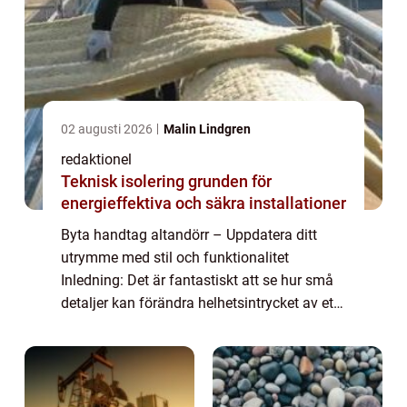
02 augusti 2026
Malin Lindgren
redaktionel
Teknisk isolering grunden för
energieffektiva och säkra installationer
Byta handtag altandörr – Uppdatera ditt
utrymme med stil och funktionalitet
Inledning: Det är fantastiskt att se hur små
detaljer kan förändra helhetsintrycket av ett
rum eller en byggnad. En sådan detalj är
handtaget till din altandörr, ett fö...