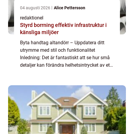
04 augusti 2026
Alice Pettersson
redaktionel
Styrd borrning effektiv infrastruktur i
känsliga miljöer
Byta handtag altandörr – Uppdatera ditt
utrymme med stil och funktionalitet
Inledning: Det är fantastiskt att se hur små
detaljer kan förändra helhetsintrycket av ett
rum eller en byggnad. En sådan detalj är
handtaget till din altandörr, ett fö...