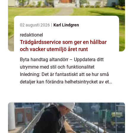
02 augusti 2026
Karl Lindgren
redaktionel
Trädgårdsservice som ger en hållbar
och vacker utemiljö året runt
Byta handtag altandörr – Uppdatera ditt
utrymme med stil och funktionalitet
Inledning: Det är fantastiskt att se hur små
detaljer kan förändra helhetsintrycket av ett
rum eller en byggnad. En sådan detalj är
handtaget till din altandörr, ett fö...