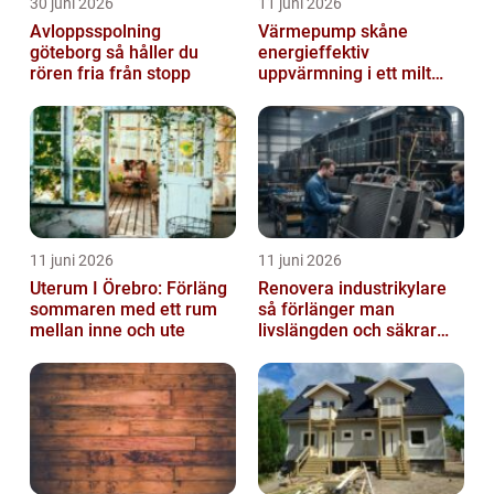
30 juni 2026
11 juni 2026
Avloppsspolning
Värmepump skåne
göteborg så håller du
energieffektiv
rören fria från stopp
uppvärmning i ett milt
klimat
11 juni 2026
11 juni 2026
Uterum I Örebro: Förläng
Renovera industrikylare
sommaren med ett rum
så förlänger man
mellan inne och ute
livslängden och säkrar
driften