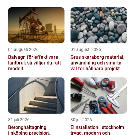
kommer vi att ta dig igenom en omfattande
guide om att ...
01 augusti 2026
01 augusti 2026
Balvagn för effektivare
Grus skaraborg material,
lantbruk så väljer du rätt
användning och smarta
modell
val för hållbara projekt
31 juli 2026
30 juli 2026
Betonghåltagning
Elinstallation i stockholm
linköping precision,
trygg, modern och