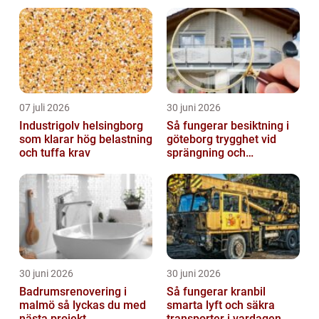
kustnära miljö
07 juli 2026
30 juni 2026
Industrigolv helsingborg
Så fungerar besiktning i
som klarar hög belastning
göteborg trygghet vid
och tuffa krav
sprängning och
markarbeten
30 juni 2026
30 juni 2026
Badrumsrenovering i
Så fungerar kranbil
malmö så lyckas du med
smarta lyft och säkra
nästa projekt
transporter i vardagen